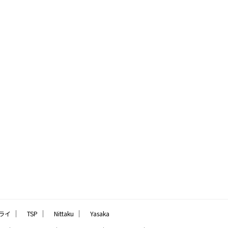
｜
｜
｜
ライ
TSP
Nittaku
Yasaka