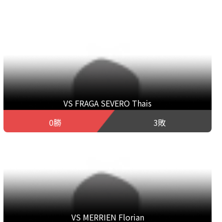
VS FRAGA SEVERO Thais
0勝
3敗
VS MERRIEN Florian