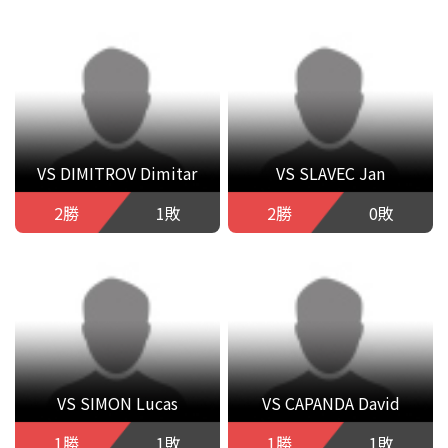
VS DIMITROV Dimitar
VS SLAVEC Jan
2勝
1敗
2勝
0敗
VS SIMON Lucas
VS CAPANDA David
1勝
1敗
1勝
1敗