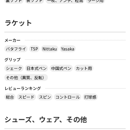
裏ソフト
表ソフト
一枚、アンチ、粒高
ラージ用
ラケット
メーカー
バタフライ
TSP
Nittaku
Yasaka
グリップ
シェーク
日本式ペン
中国式ペン
カット用
その他（異質、反転）
レビューランキング
総合
スピード
スピン
コントロール
打球感
シューズ、ウェア、その他