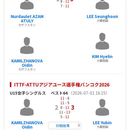
8 -
11
7 -
11
Nurdaulet AZAM
LEE Seunghoon
ATULY
大韓民国
カザフスタン
KIM Hyelin
KAMILZHANOVA
大韓民国
Oidin
カザフスタン
ITTF-ATTUアジアユース選手権バンコク2026
U15女子シングルス
ベスト64
（2026-07-01 16:15）
11
- 8
11
- 9
2
3
8 -
11
11 -
13
5 -
11
KAMILZHANOVA
LEE Yubin
対戦結果
Oidin
大韓民国