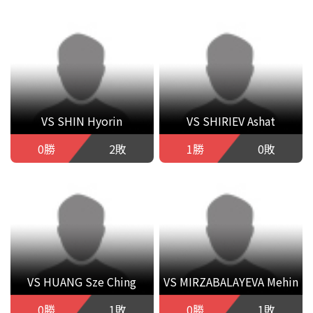
VS SHIN Hyorin
VS SHIRIEV Ashat
0勝
2敗
1勝
0敗
VS HUANG Sze Ching
VS MIRZABALAYEVA Mehin
0勝
1敗
0勝
1敗