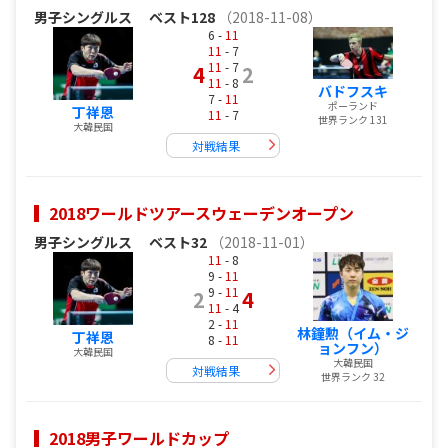
男子シングルス
ベスト128
（2018-11-08）
6 -
11
11
- 7
11
- 7
4
2
11
- 8
バドフスキ
7 -
11
ポーランド
丁祥恩
11
- 7
世界ランク 131
大韓民国
対戦結果
2018ワールドツアースウェーデンオープン
男子シングルス
ベスト32
（2018-11-01）
11
- 8
9 -
11
9 -
11
2
4
11
- 4
2 -
11
林鐘勲（イム・ジ
丁祥恩
8 -
11
ョンフン）
大韓民国
大韓民国
対戦結果
世界ランク 32
2018男子ワールドカップ