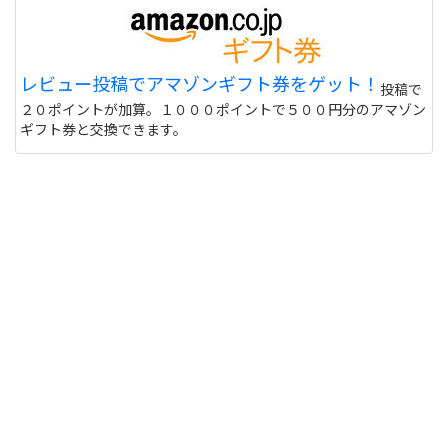
サイトは日本からでも購入できますか？ また個人
情報は英語で入力する必要があるのでしょうか？
偽物うってるとこもあるので 海外のサイトって注意
レビュー投稿でアマゾンギフト券をゲット！
投稿で
しないと危ない 個人輸入とかしてオクで偽物うって
２０ポイントが加算。１０００ポイントで５００円分のアマゾン
る人もいるけど
サイトを見る
ギフト券と交換できます。
このユニフォーム着て練習に行くと周りの反応はど
うなりますか？ また、買う価値ありますか？
http://table-tennis.ocnk.net/product/7
黒色はあなたには似合わないと思います。(意味深
サイトを見る