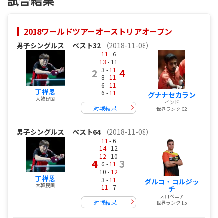
試合結果
2018ワールドツアーオーストリアオープン
男子シングルス
ベスト32
（2018-11-08）
11
- 6
13
- 11
3 -
11
2
4
8 -
11
6 -
11
丁祥恩
6 -
11
グナナセカラン
大韓民国
インド
対戦結果
世界ランク 62
男子シングルス
ベスト64
（2018-11-08）
11
- 6
14
- 12
12
- 10
4
3
6 -
11
10 -
12
丁祥恩
3 -
11
ダルコ・ヨルジッ
大韓民国
11
- 7
チ
スロベニア
対戦結果
世界ランク 15