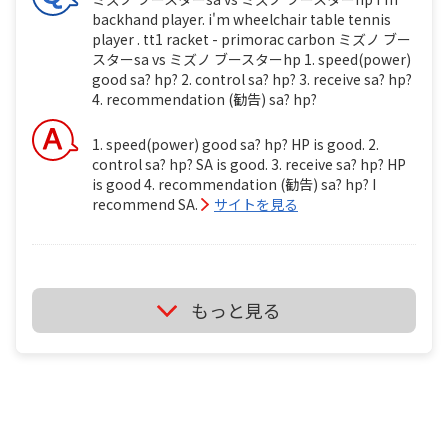
backhand player. i'm wheelchair table tennis
player . tt1 racket - primorac carbon ミズノ ブー
スターsa vs ミズノ ブースターhp 1. speed(power)
good sa? hp? 2. control sa? hp? 3. receive sa? hp?
4. recommendation (勧告) sa? hp?
1. speed(power) good sa? hp? HP is good. 2.
control sa? hp? SA is good. 3. receive sa? hp? HP
is good 4. recommendation (勧告) sa? hp? I
recommend SA.
サイトを見る
ミズノ ブースターsa vs ミズノ ブースターhp i'm
もっと見る
backhand player. i'm wheelchair table tennis
player . tt1 ミズノ ブースターsa vs ミズノ ブースタ
ーhp 1. speed(power) good sa? hp? 2. control sa?
hp? 3. receive sa? hp? 4. recommendation (勧告)
sa? hp?
It's depend on just your feeling if you use it.