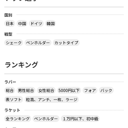
い とすると、接着層の厚さは ３枚合板で 15 / 2 ＝
7.5% 以下 ５枚合板で 15 / 4 ＝ 3.75% 以下 ７枚合
板で 15 / 6 ＝ 2.5% 以下 になるので、わざわざ書く
国別
こともないだろう？ ということです でも、2枚合板
日本
中国
ドイツ
韓国
なら接着層 15% もありえますね 【質問】 （１）卓
球のラケットに２枚合板なんてあるの？ （２）ペン
戦型
ラケットで フォア面に近い所に 厚い接着層を入れ
る想定をしたのでしょうか？
シェーク
ペンホルダー
カットタイプ
なぜ全ての接着層が同じ厚みであるという前提にな
っているのでしょう。 接着層の１つだけが極端に厚
ランキング
いケースもあり得ますよ。 ２枚合板、昔にあったセ
ンターカーボンっていうラケットは、カーボンが１
枚だけで板の枚数が偶数だったと思います。２枚合
ラバー
板だったか、４枚合板だったかは忘れましたが。
サイトを見る
総合
男性総合
女性総合
5000円以下
フォア
バック
表ソフト
粒高、アンチ、一枚、ラージ
ラケット
卓球の通販サイトについて教えて下さい。
全ランキング
ペンホルダー
１万円以下、初中級
http://table-tennis.ocnk.net/ こちらでユニフォー
ムのレプリカ買おうと思っています。 ちなみに、買