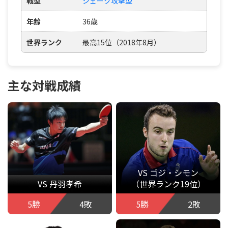
戦型
シェーク攻撃型
年齢
36歳
世界ランク
最高15位（2018年8月）
主な対戦成績
VS ゴジ・シモン
VS 丹羽孝希
（世界ランク19位）
5勝
4敗
5勝
2敗