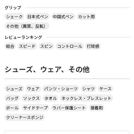
サイトを見る
グリップ
シェーク
日本式ペン
中国式ペン
カット用
その他（異質、反転）
virtual table tennisというアプリについてです。
サーブから回転(カーブなど)をかけるのってどうや
レビューランキング
ってやるんですか？ 相手のきたボールに対してなら
総合
スピード
スピン
コントロール
打球感
出来ますが、サーブからはできません 。 もしかし
たら、課金したラケットでしかでき無いのですか？
シューズ、ウェア、その他
カテ違いですが・・ 攻略サイトには スピンは相手
のコートに球があるときに自分のラケット付近をダ
ブルタップ！する と書いてありますのでやっぱり
ダブルタップではないでしょうか・・・
シューズ
ウェア
パンツ・ショーツ
シャツ
ケース
サイトを見る
バッグ
ソックス
タオル
ネックレス・ブレスレット
ボール
サイドテープ
ラバー保護シート
接着剤
クリーナースポンジ
CUSTOM TABLE TENNIS というサイトでラバーを
購入したいのですが
http://www.customtabletennis.co.uk/ですが この