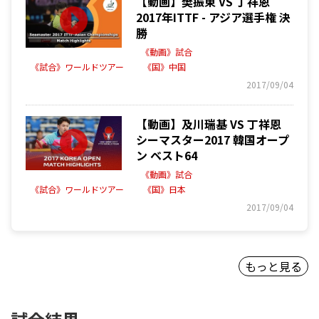
【動画】樊振東 VS 丁祥恩
2017年ITTF - アジア選手権 決
勝
《動画》試合
《試合》ワールドツアー
《国》中国
2017/09/04
【動画】及川瑞基 VS 丁祥恩
シーマスター2017 韓国オープ
ン ベスト64
《動画》試合
《試合》ワールドツアー
《国》日本
2017/09/04
もっと見る