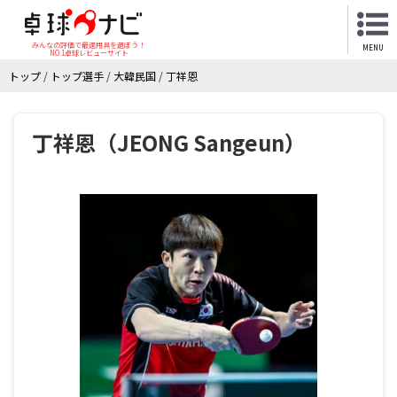
みんなの評価で最適用具を選ぼう！
MENU
NO.1卓球レビューサイト
トップ
/
トップ選手
/
大韓民国
/
丁祥恩
丁祥恩（JEONG Sangeun）