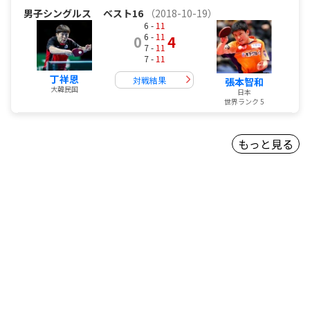
男子シングルス
ベスト16
（2018-10-19）
6 -
11
6 -
11
0
4
7 -
11
7 -
11
丁祥恩
対戦結果
張本智和
大韓民国
日本
世界ランク 5
もっと見る