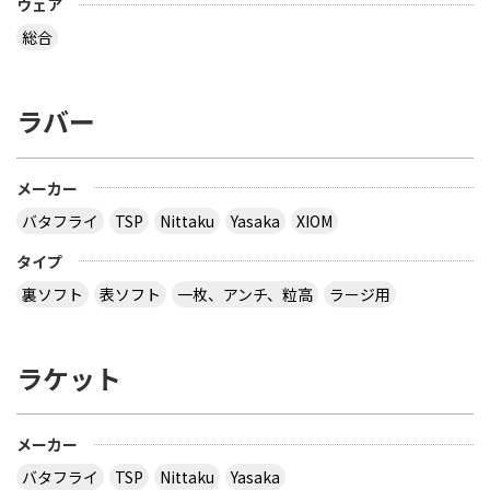
ウェア
おうと思っているのは Li-Ning リーニン 中国代表ユ
ニフォーム 黒 9209 上下 Li-Ning リーニン 中国代表
総合
ユニフォーム 赤 AAYE245 上着のみ です。 このサイ
トは安心できますか？ このサイト使ったことある
方、どうだったか教えて下さい。
ラバー
とりあえず安いの代引きにすれば？？？？
サイトを見る
メーカー
バタフライ
TSP
Nittaku
Yasaka
XIOM
３月２８日～島根県で行われた全国中学選抜卓球大
タイプ
会で販売されていた 背面に「loved table
裏ソフト
表ソフト
一枚、アンチ、粒高
ラージ用
tennis~」と書かれたデザインTシャツ どこで購入
できるか、ご存じないですか？
ラケット
多分大会Ｔシャツでしょう。 どこでも売ってないの
では？ その会場でしか買えませんので、 最後の方
はサイズごとに売り切れになるので、 欲しい場合は
午前中に購入した方が良いでしょう。 県大会より上
メーカー
の大会になるとこの様な商品が売られていますの
バタフライ
TSP
Nittaku
Yasaka
で、出られなくても見に行くといいと思います。