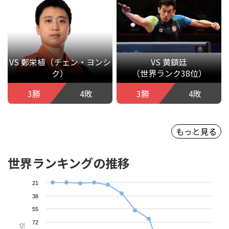
VS 鄭栄植（チェン・ヨンシ
VS 黄鎮廷
ク）
（世界ランク38位）
3勝
4敗
3勝
4敗
もっと見る
世界ランキングの推移
21
38
55
72
順位