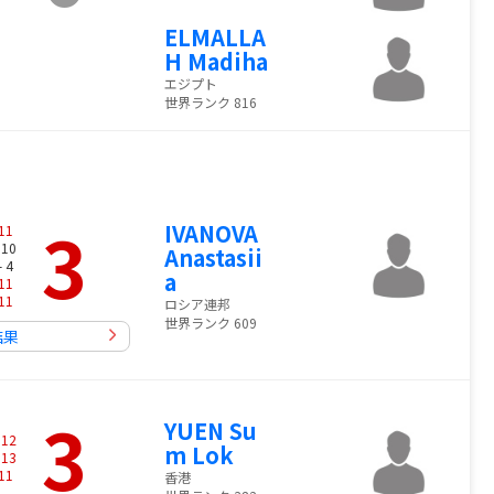
ELMALLA
H Madiha
エジプト
世界ランク 816
3
IVANOVA
11
 10
Anastasii
- 4
a
11
11
ロシア連邦
世界ランク 609
結果
3
YUEN Su
-
12
m Lok
-
13
11
香港