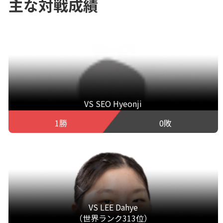
主な対戦成績
VS SEO Hyeonji
1勝
0敗
VS LEE Dahye
（世界ランク313位）