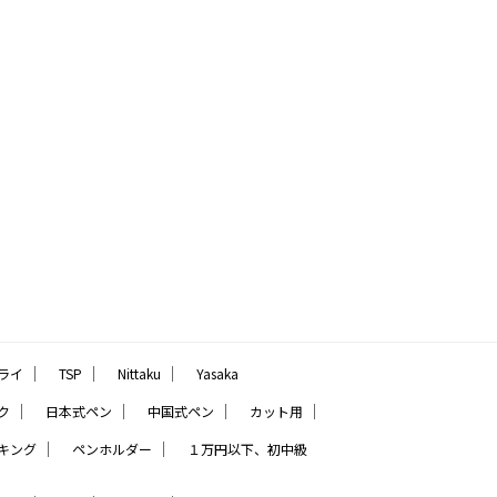
｜
｜
｜
ライ
TSP
Nittaku
Yasaka
｜
｜
｜
｜
ク
日本式ペン
中国式ペン
カット用
｜
｜
キング
ペンホルダー
１万円以下、初中級