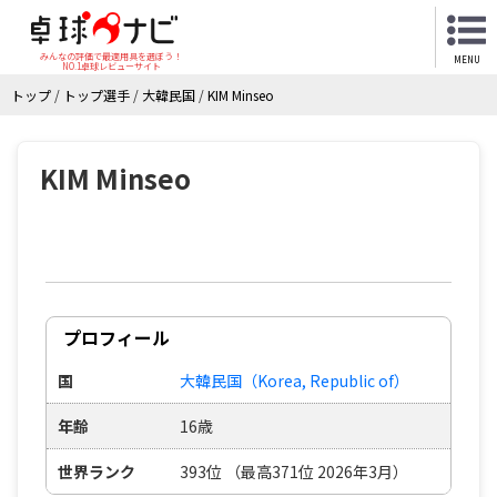
みんなの評価で最適用具を選ぼう！
MENU
NO.1卓球レビューサイト
トップ
/
トップ選手
/
大韓民国
/
KIM Minseo
KIM Minseo
プロフィール
国
大韓民国（Korea, Republic of）
年齢
16歳
世界ランク
393位 （最高371位 2026年3月）