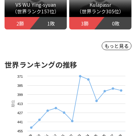
VS WU Ying-syuan
Kulapassr
（世界ランク157位）
（世界ランク305位）
2勝
1敗
3勝
0敗
もっと見る
世界ランキングの推移
371
385
399
順位
413
427
441
455