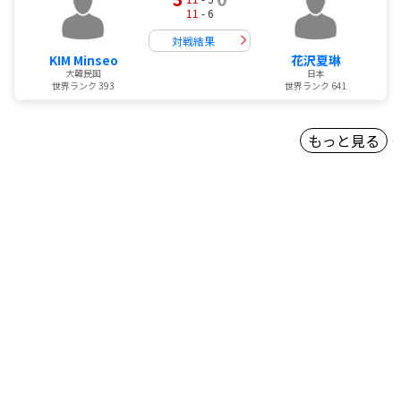
11
- 6
対戦結果
KIM Minseo
花沢夏琳
大韓民国
日本
世界ランク 393
世界ランク 641
もっと見る