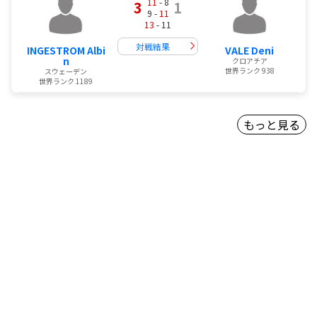
11
- 8
3
1
9 -
11
13
- 11
対戦結果
INGESTROM Albi
VALE Deni
n
クロアチア
世界ランク 938
スウェーデン
世界ランク 1189
もっと見る