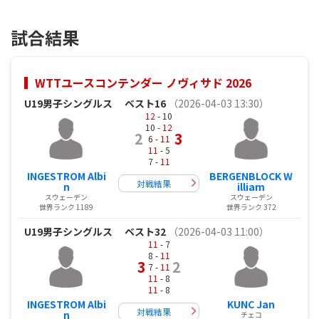
試合結果
WTTユースコンテンダー ノヴィサド 2026
U19男子シングルス
ベスト16
（2026-04-03 13:30）
12
- 10
10 -
12
2
3
6 -
11
11
- 5
7 -
11
INGESTROM Albi
BERGENBLOCK W
対戦結果
n
illiam
スウェーデン
スウェーデン
世界ランク 1189
世界ランク 372
U19男子シングルス
ベスト32
（2026-04-03 11:00）
11
- 7
8 -
11
3
2
7 -
11
11
- 8
11
- 8
INGESTROM Albi
KUNC Jan
対戦結果
n
チェコ