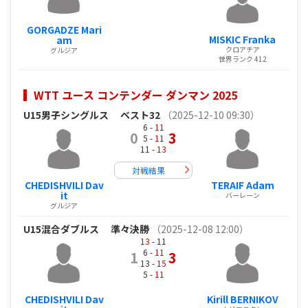
GORGADZE Mari
MISKIC Franka
am
クロアチア
グルジア
世界ランク 412
WTT ユース コンテンダー ダンマン 2025
U15男子シングルス
ベスト32
（2025-12-10 09:30）
6 -
11
0
3
5 -
11
11 -
13
対戦結果
CHEDISHVILI Dav
TERAIF Adam
it
バーレーン
グルジア
U15混合ダブルス
準々決勝
（2025-12-08 12:00）
13
- 11
6 -
11
1
3
13 -
15
5 -
11
CHEDISHVILI Dav
Kirill BERNIKOV