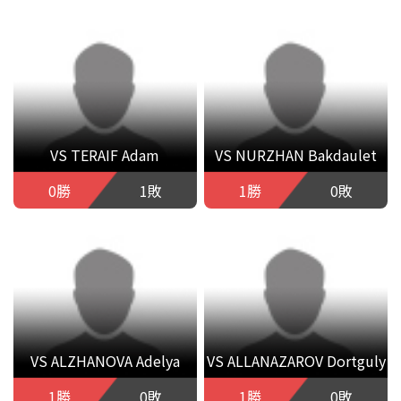
VS TERAIF Adam
VS NURZHAN Bakdaulet
0勝
1敗
1勝
0敗
VS ALZHANOVA Adelya
VS ALLANAZAROV Dortguly
1勝
0敗
1勝
0敗