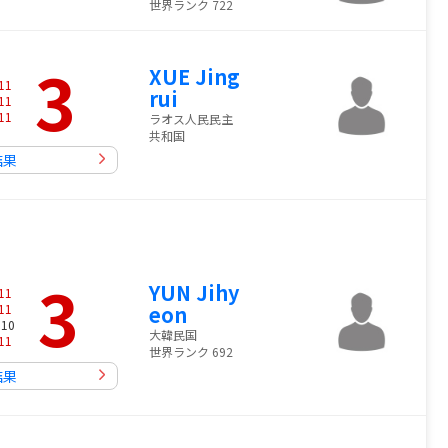
世界ランク 722
3
XUE Jing
11
rui
11
11
ラオス人民民主
共和国
結果
3
YUN Jihy
11
11
eon
 10
大韓民国
11
世界ランク 692
結果