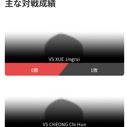
主な対戦成績
VS XUE Jingrui
0勝
1敗
VS CHEONG Chi Hun