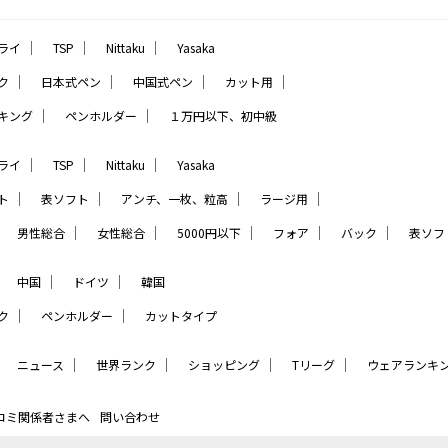
｜
｜
｜
ライ
TSP
Nittaku
Yasaka
｜
｜
｜
｜
ク
日本式ペン
中国式ペン
カット用
｜
｜
キング
ペンホルダー
１万円以下、初中級
｜
｜
｜
ライ
TSP
Nittaku
Yasaka
｜
｜
｜
｜
ト
表ソフト
アンチ、一枚、粒高
ラージ用
｜
｜
｜
｜
｜
｜
男性総合
女性総合
5000円以下
フォア
バック
表ソフ
｜
｜
｜
中国
ドイツ
韓国
｜
｜
ク
ペンホルダー
カットタイプ
｜
｜
｜
｜
｜
ニュース
世界ランク
ショッピング
Tリーグ
ウェアランキ
コミ関係者さまへ
問い合わせ