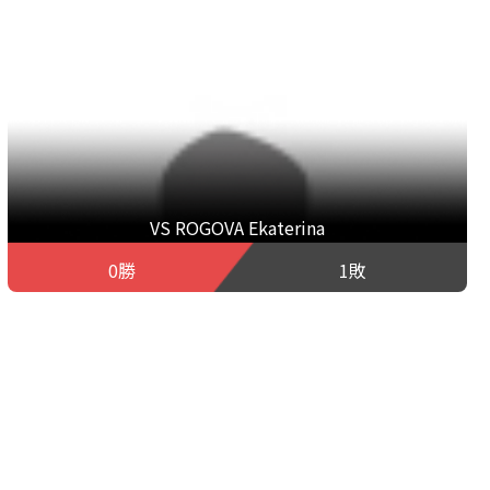
VS ROGOVA Ekaterina
0勝
1敗