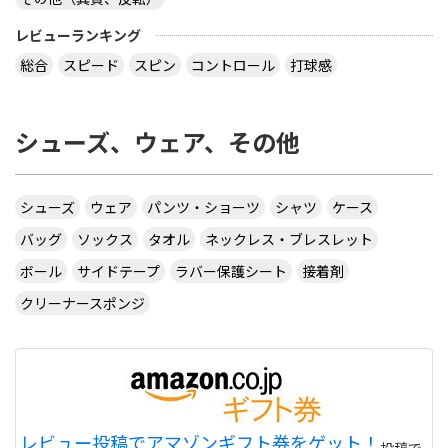
virtual table tennisというアプリについてです。
サーブから回転(カーブなど)をかけるのってどうや
レビューランキング
ってやるんですか？ 相手のきたボールに対してなら
総合
スピード
スピン
コントロール
打球感
出来ますが、サーブからはできません 。 もしかし
たら、課金したラケットでしかでき無いのですか？
シューズ、ウェア、その他
カテ違いですが・・ 攻略サイトには スピンは相手
のコートに球があるときに自分のラケット付近をダ
ブルタップ！する と書いてありますのでやっぱり
ダブルタップではないでしょうか・・・
シューズ
ウェア
パンツ・ショーツ
シャツ
ケース
サイトを見る
バッグ
ソックス
タオル
ネックレス・ブレスレット
ボール
サイドテープ
ラバー保護シート
接着剤
クリーナースポンジ
CUSTOM TABLE TENNIS というサイトでラバーを
購入したいのですが
http://www.customtabletennis.co.uk/ですが この
サイトは日本からでも購入できますか？ また個人
情報は英語で入力する必要があるのでしょうか？
偽物うってるとこもあるので 海外のサイトって注意
レビュー投稿でアマゾンギフト券をゲット！