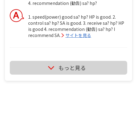
4. recommendation (勧告) sa? hp?
1. speed(power) good sa? hp? HP is good. 2.
control sa? hp? SA is good. 3. receive sa? hp? HP
is good 4. recommendation (勧告) sa? hp? I
recommend SA.
サイトを見る
ミズノ ブースターsa vs ミズノ ブースターhp i'm
もっと見る
backhand player. i'm wheelchair table tennis
player . tt1 ミズノ ブースターsa vs ミズノ ブースタ
ーhp 1. speed(power) good sa? hp? 2. control sa?
hp? 3. receive sa? hp? 4. recommendation (勧告)
sa? hp?
It's depend on just your feeling if you use it.
サイトを見る