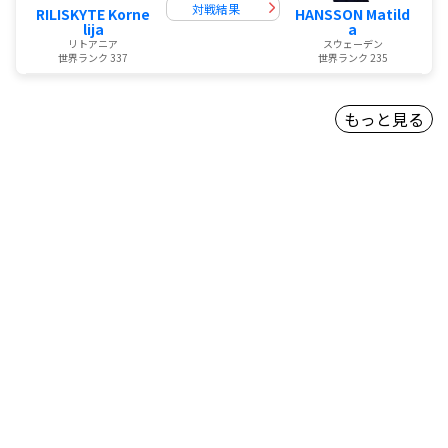
対戦結果
RILISKYTE Korne
HANSSON Matild
lija
a
リトアニア
スウェーデン
世界ランク 337
世界ランク 235
もっと見る