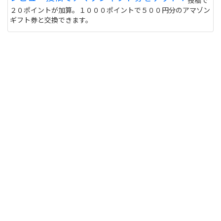
投稿で
しないと危ない 個人輸入とかしてオクで偽物うって
２０ポイントが加算。１０００ポイントで５００円分のアマゾン
る人もいるけど
サイトを見る
ギフト券と交換できます。
このユニフォーム着て練習に行くと周りの反応はど
うなりますか？ また、買う価値ありますか？
http://table-tennis.ocnk.net/product/7
黒色はあなたには似合わないと思います。(意味深
サイトを見る