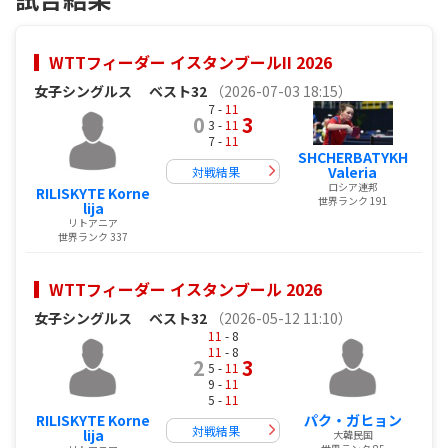
WTTフィーダー イスタンブールII 2026
女子シングルス
ベスト32
（2026-07-03 18:15）
7 -
11
0
3
3 -
11
7 -
11
SHCHERBATYKH
Valeria
対戦結果
ロシア連邦
RILISKYTE Korne
世界ランク 191
lija
リトアニア
世界ランク 337
WTTフィーダー イスタンブール 2026
女子シングルス
ベスト32
（2026-05-12 11:10）
11
- 8
11
- 8
2
3
5 -
11
9 -
11
5 -
11
RILISKYTE Korne
パク・ガヒョン
対戦結果
lija
大韓民国