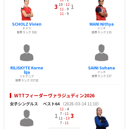
10 -
12
3
1
11
- 9
11
- 9
SCHOLZ Vivien
MANI Nithya
ドイツ
インド
世界ランク 350
世界ランク 135
RILISKYTE Korne
SAINI Suhana
lija
インド
世界ランク 237
リトアニア
世界ランク 337位
WTTフィーダーヴァラジュディン2026
女子シングルス
ベスト64
（2026-03-14 11:10）
11
- 4
7 -
11
1
3
11 -
13
7 -
11