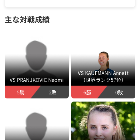
主な対戦成績
VS KAUFMANN Annett
VS PRANJKOVIC Naomi
（世界ランク57位）
5勝
2敗
6勝
0敗