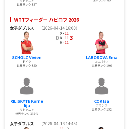
世界ランク 85
リトアニア
世界ランク 337
WTTフィーダー ハビロフ 2026
女子ダブルス
（2026-04-14 16:00）
9 -
11
0
3
8 -
11
6 -
11
SCHOLZ Vivien
LABOSOVA Ema
ドイツ
スロバキア
世界ランク 350
世界ランク 196
RILISKYTE Korne
COK Isa
lija
フランス
世界ランク 152
リトアニア
世界ランク 337位
女子ダブルス
（2026-04-13 14:45）
11
- 2