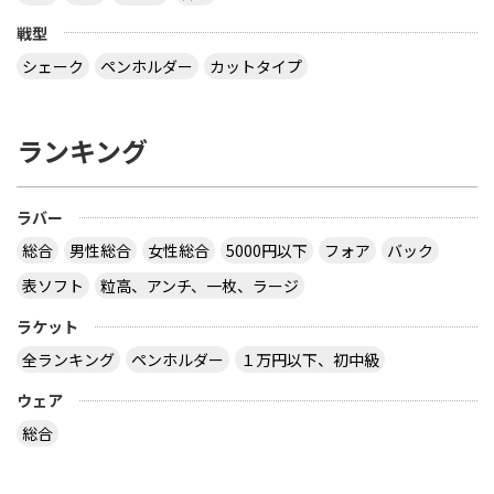
球のラケットに２枚合板なんてあるの？ （２）ペン
戦型
ラケットで フォア面に近い所に 厚い接着層を入れ
る想定をしたのでしょうか？
シェーク
ペンホルダー
カットタイプ
なぜ全ての接着層が同じ厚みであるという前提にな
っているのでしょう。 接着層の１つだけが極端に厚
ランキング
いケースもあり得ますよ。 ２枚合板、昔にあったセ
ンターカーボンっていうラケットは、カーボンが１
枚だけで板の枚数が偶数だったと思います。２枚合
ラバー
板だったか、４枚合板だったかは忘れましたが。
サイトを見る
総合
男性総合
女性総合
5000円以下
フォア
バック
表ソフト
粒高、アンチ、一枚、ラージ
ラケット
卓球の通販サイトについて教えて下さい。
全ランキング
ペンホルダー
１万円以下、初中級
http://table-tennis.ocnk.net/ こちらでユニフォー
ムのレプリカ買おうと思っています。 ちなみに、買
ウェア
おうと思っているのは Li-Ning リーニン 中国代表ユ
ニフォーム 黒 9209 上下 Li-Ning リーニン 中国代表
総合
ユニフォーム 赤 AAYE245 上着のみ です。 このサイ
トは安心できますか？ このサイト使ったことある
方、どうだったか教えて下さい。