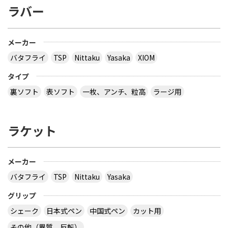
ラバー
とりあえず安いの代引きにすれば？？？？
サイトを見る
メーカー
バタフライ
TSP
Nittaku
Yasaka
XIOM
３月２８日～島根県で行われた全国中学選抜卓球大
タイプ
会で販売されていた 背面に「loved table
裏ソフト
表ソフト
一枚、アンチ、粒高
ラージ用
tennis~」と書かれたデザインTシャツ どこで購入
できるか、ご存じないですか？
ラケット
多分大会Ｔシャツでしょう。 どこでも売ってないの
では？ その会場でしか買えませんので、 最後の方
はサイズごとに売り切れになるので、 欲しい場合は
午前中に購入した方が良いでしょう。 県大会より上
メーカー
の大会になるとこの様な商品が売られていますの
バタフライ
TSP
Nittaku
Yasaka
で、出られなくても見に行くといいと思います。
サイトを見る
グリップ
シェーク
日本式ペン
中国式ペン
カット用
その他（異質、反転）