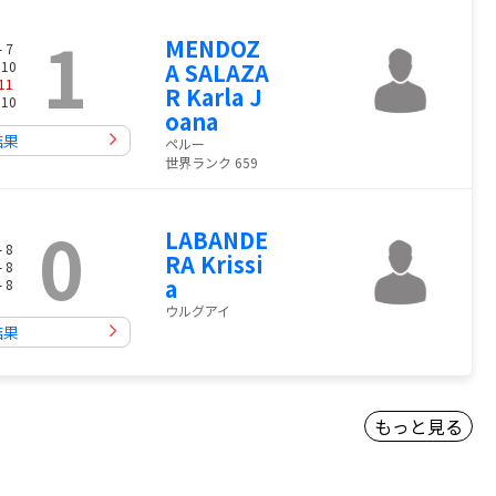
1
MENDOZ
- 7
 10
A SALAZA
11
R Karla J
 10
oana
結果
ペルー
世界ランク 659
0
LABANDE
- 8
RA Krissi
- 8
a
- 8
ウルグアイ
結果
もっと見る