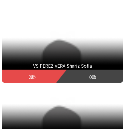
VS PEREZ VERA Shariz Sofia
2勝
0敗