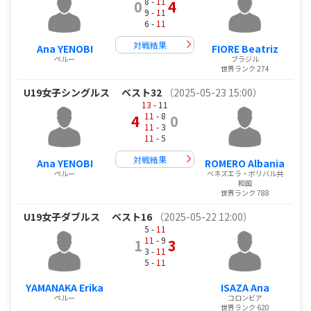
8 -
11
0
4
9 -
11
6 -
11
対戦結果
Ana YENOBI
FIORE Beatriz
ペルー
ブラジル
世界ランク 274
U19女子シングルス
ベスト32
（2025-05-23 15:00）
13
- 11
11
- 8
4
0
11
- 3
11
- 5
対戦結果
Ana YENOBI
ROMERO Albania
ペルー
ベネズエラ・ボリバル共
和国
世界ランク 788
U19女子ダブルス
ベスト16
（2025-05-22 12:00）
5 -
11
11
- 9
1
3
3 -
11
5 -
11
YAMANAKA Erika
ISAZA Ana
ペルー
コロンビア
世界ランク 620