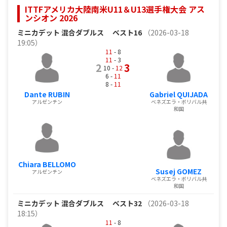
ITTFアメリカ大陸南米U11＆U13選手権大会 アス
ンシオン 2026
ミニカデット 混合ダブルス
ベスト16
（2026-03-18
19:05）
11
- 8
11
- 3
2
3
10 -
12
6 -
11
8 -
11
Dante RUBIN
Gabriel QUIJADA
アルゼンチン
ベネズエラ・ボリバル共
和国
Chiara BELLOMO
Susej GOMEZ
アルゼンチン
ベネズエラ・ボリバル共
和国
ミニカデット 混合ダブルス
ベスト32
（2026-03-18
18:15）
11
- 8