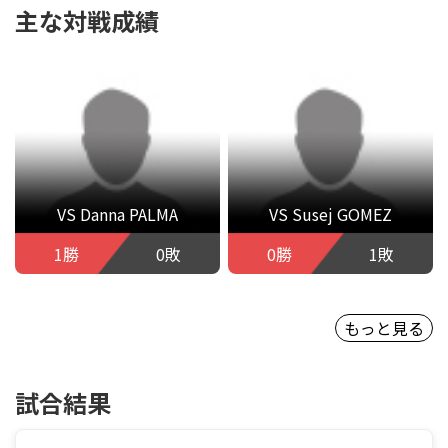
主な対戦成績
VS Danna PALMA
VS Susej GOMEZ
1勝
0敗
0勝
1敗
もっと見る
試合結果