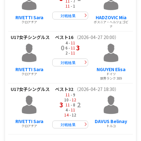
11
- 7
11
- 1
対戦結果
RIVETTI Sara
HADZOVIC Mia
クロアチア
ボスニア・ヘルツェゴビ
ナ
U17女子シングルス
ベスト16
（2026-04-27 20:00）
4 -
11
0
3
6 -
11
2 -
11
対戦結果
RIVETTI Sara
NGUYEN Elisa
クロアチア
ドイツ
世界ランク 389
U17女子シングルス
ベスト32
（2026-04-27 18:30）
11
- 9
10 -
12
3
2
11
- 8
4 -
11
14
- 12
RIVETTI Sara
DAVUS Belinay
対戦結果
クロアチア
トルコ