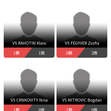
VS RAHOTIN Klara
VS FEGYVER Zsofia
1勝
1敗
0勝
2敗
VS CRNKOVITY Nina
VS MITROVIC Bogdan
1勝
0敗
1勝
0敗