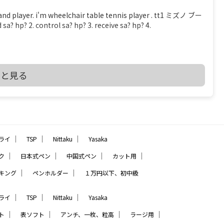
er. i'm wheelchair table tennis player . tt1 ミズノ ブー
? 2. control sa? hp? 3. receive sa? hp? 4.
を見る
っと見る
2 THE LAWS OF TABLE TENNIS
_CHPT_2.pdf 2.4.2 At least 85% of the blade by thickness
e blade may be reinforced with fibrous material such as
all not be thicker than 7.5% of the total thickness or
｜
｜
｜
ライ
TSP
Nittaku
Yasaka
少なくとも、ブレード（ボールを打つ、平らな部分）の厚さで 85% は天然木材でな
、グラスファイバー あるいは 圧縮紙などの線維状物質（線維
｜
｜
｜
｜
ク
日本式ペン
中国式ペン
カット用
も超えてはならない ――――――――――――――――――――――――― を読み、疑問だったの
｜
｜
キング
ペンホルダー
１万円以下、初中級
ことでした ブレードの厚さで 85% は天然木材でなくてはならな
５枚合板で 15 / 4 ＝ 3.75% 以下 ７枚合板で 15 / 6 ＝ 2.5% 以
とです でも、2枚合板なら接着層 15% もありえますね 【質
｜
｜
｜
ライ
TSP
Nittaku
Yasaka
（２）ペンラケットで フォア面に近い所に 厚い接着層を入れる想
｜
｜
｜
｜
ト
表ソフト
アンチ、一枚、粒高
ラージ用