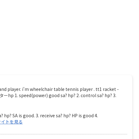
. i'm wheelchair table tennis player . tt1 racket -
 speed(power) good sa? hp? 2. control sa? hp? 3.
? hp? SA is good. 3. receive sa? hp? HP is good 4.
サイトを見る