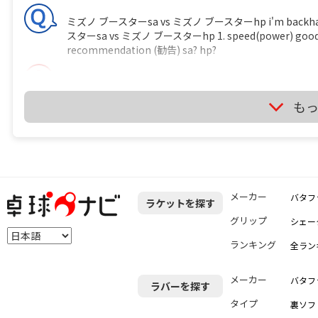
ミズノ ブースターsa vs ミズノ ブースターhp i'm backhand play
スターsa vs ミズノ ブースターhp 1. speed(power) good sa? hp
recommendation (勧告) sa? hp?
It's depend on just your feeling if you use it.
サイト
も
卓球のラケットに２枚合板なんてあるの？ ITTF の卓球ルールには 
http://www.ittf.com/ittf_handbook/2014/2014_EN_HBK
shall be of natural wood; an adhesive layer within th
carbon fibre, glass fibre or compressed paper, but sh
メーカー
バタフ
ラケットを探す
0.35mm, whichever is the smaller. 
くてはならない。ブレードの接着層はカーボンファイバー
グリップ
シェー
材）で補強しても構わないが、全体の厚さの7.5% あるいは 0.35mm いずれ
ランキング
全ラン
は 「２つある文のうち、２つ目は不要じゃない？」 って
い とすると、接着層の厚さは ３枚合板で 15 / 2 ＝ 7.5% 以下 
下 になるので、わざわざ書くこともないだろう？ というこ
メーカー
バタフ
ラバーを探す
問】 （１）卓球のラケットに２枚合板なんてあるの？ 
タイプ
裏ソフ
定をしたのでしょうか？