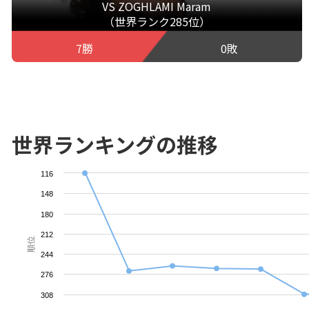
VS ZOGHLAMI Maram
（世界ランク285位）
7勝
0敗
世界ランキングの推移
116
148
180
212
順位
244
276
308