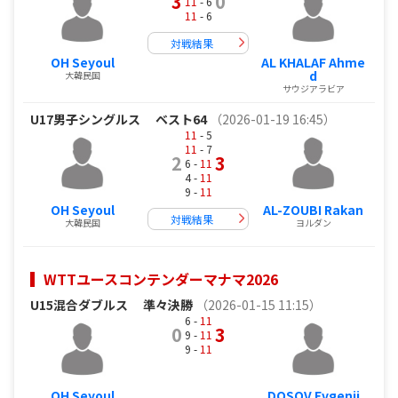
3
0
11
- 6
11
- 6
対戦結果
OH Seyoul
AL KHALAF Ahme
d
大韓民国
サウジアラビア
U17男子シングルス
ベスト64
（2026-01-19 16:45）
11
- 5
11
- 7
2
3
6 -
11
4 -
11
9 -
11
OH Seyoul
AL-ZOUBI Rakan
対戦結果
大韓民国
ヨルダン
WTTユースコンテンダーマナマ2026
U15混合ダブルス
準々決勝
（2026-01-15 11:15）
6 -
11
0
3
9 -
11
9 -
11
OH Seyoul
DOSOV Evgenii