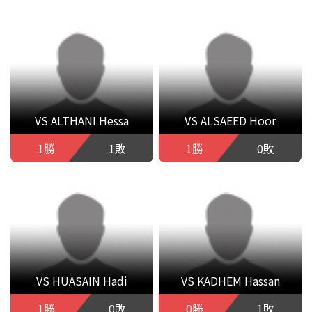
VS ALTHANI Hessa
VS ALSAEED Hoor
1勝
1敗
1勝
0敗
VS HUASAIN Hadi
VS KADHEM Hassan
1勝
0敗
0勝
1敗