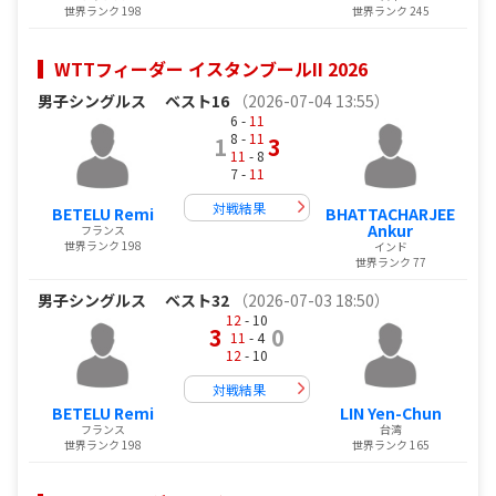
世界ランク 198
世界ランク 245
WTTフィーダー イスタンブールII 2026
男子シングルス
ベスト16
（2026-07-04 13:55）
6 -
11
8 -
11
1
3
11
- 8
7 -
11
対戦結果
BETELU Remi
BHATTACHARJEE
Ankur
フランス
世界ランク 198
インド
世界ランク 77
男子シングルス
ベスト32
（2026-07-03 18:50）
12
- 10
3
0
11
- 4
12
- 10
対戦結果
BETELU Remi
LIN Yen-Chun
フランス
台湾
世界ランク 198
世界ランク 165