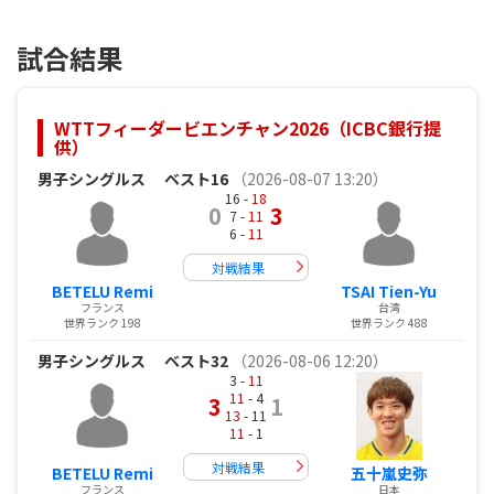
試合結果
WTTフィーダービエンチャン2026（ICBC銀行提
供）
男子シングルス
ベスト16
（2026-08-07 13:20）
16 -
18
0
3
7 -
11
6 -
11
対戦結果
BETELU Remi
TSAI Tien-Yu
フランス
台湾
世界ランク 198
世界ランク 488
男子シングルス
ベスト32
（2026-08-06 12:20）
3 -
11
11
- 4
3
1
13
- 11
11
- 1
対戦結果
BETELU Remi
五十嵐史弥
フランス
日本