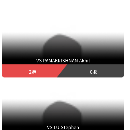
VS RAMAKRISHNAN Akhil
2勝
0敗
VS LU Stephen