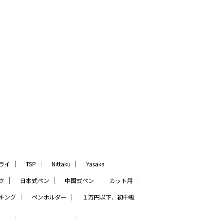
｜
｜
｜
ライ
TSP
Nittaku
Yasaka
｜
｜
｜
｜
ク
日本式ペン
中国式ペン
カット用
｜
｜
キング
ペンホルダー
１万円以下、初中級