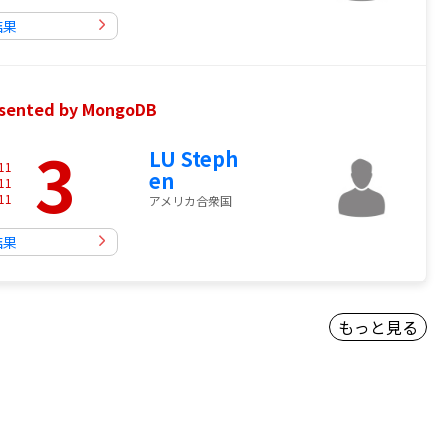
結果
ted by MongoDB
3
LU Steph
11
en
11
11
アメリカ合衆国
結果
もっと見る