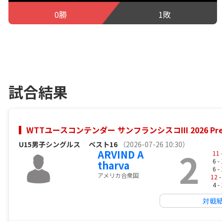
0勝
1敗
試合結果
WTTユースコンテンダー サンフランシスコIII 2026 Prese
U15男子シングルス
ベスト16
（2026-07-26 10:30）
2
ARVIND A
11
6 -
tharva
6 -
アメリカ合衆国
12
-
4 -
対戦