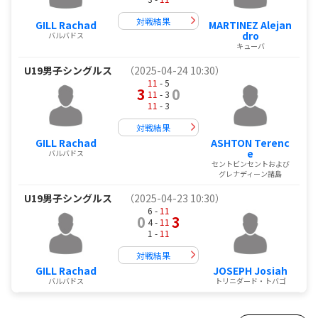
対戦結果
GILL Rachad
MARTINEZ Alejan
dro
バルバドス
キューバ
U19男子シングルス
（2025-04-24 10:30）
11
- 5
3
0
11
- 3
11
- 3
対戦結果
GILL Rachad
ASHTON Terenc
e
バルバドス
セントビンセントおよび
グレナディーン諸島
U19男子シングルス
（2025-04-23 10:30）
6 -
11
0
3
4 -
11
1 -
11
対戦結果
GILL Rachad
JOSEPH Josiah
バルバドス
トリニダード・トバゴ