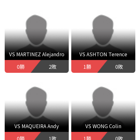
VS MARTINEZ Alejandro
VS ASHTON Terence
0勝
2敗
1勝
0敗
VS MAQUEIRA Andy
VS WONG Colin
0勝
1敗
1勝
0敗