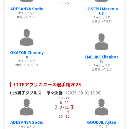
11
- 5
ADESANYA Sodiq
JOSEPH Marvelo
us
ナイジェリア
世界ランク 957
ナイジェリア
世界ランク 837
OKAFOR Chineny
e
EMELIKE Elizabet
h
ナイジェリア
世界ランク 773位
ナイジェリア
世界ランク 613
ITTFアフリカユース選手権2025
U15男子ダブルス
準々決勝
（2025-08-01 18:00）
13
- 11
8 -
11
2
3
3 -
11
11
- 9
10 -
12
ADESANYA Sodiq
GOUDJIL Aylan
ナイジェリア
フランス