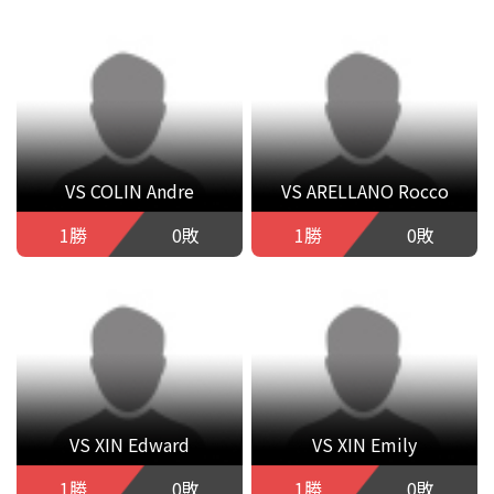
VS COLIN Andre
VS ARELLANO Rocco
1勝
0敗
1勝
0敗
VS XIN Edward
VS XIN Emily
1勝
0敗
1勝
0敗