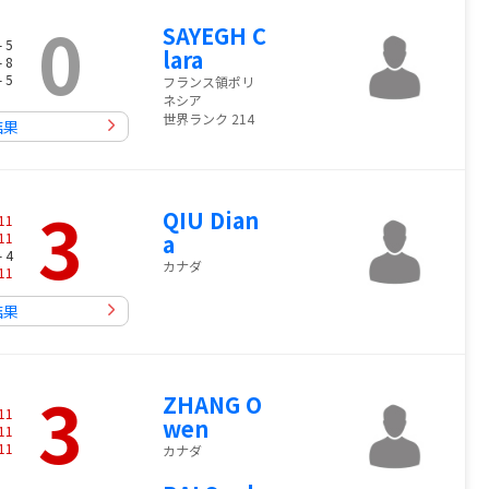
0
SAYEGH C
- 5
lara
- 8
- 5
フランス領ポリ
ネシア
世界ランク 214
結果
3
QIU Dian
11
11
a
- 4
カナダ
11
結果
3
ZHANG O
11
wen
11
11
カナダ