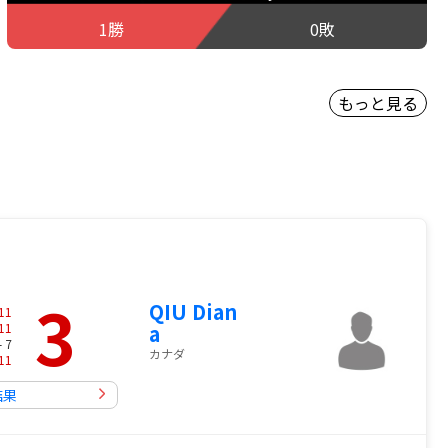
1勝
0敗
もっと見る
3
QIU Dian
11
11
a
- 7
カナダ
11
結果