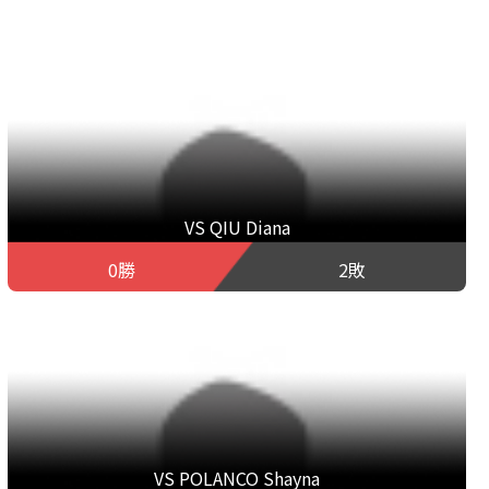
VS QIU Diana
0勝
2敗
VS POLANCO Shayna