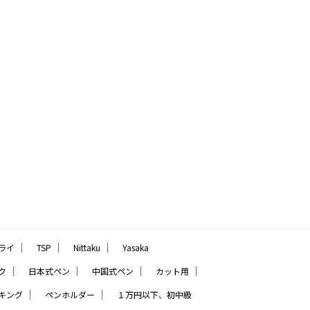
｜
｜
｜
ライ
TSP
Nittaku
Yasaka
｜
｜
｜
｜
ク
日本式ペン
中国式ペン
カット用
｜
｜
キング
ペンホルダー
１万円以下、初中級