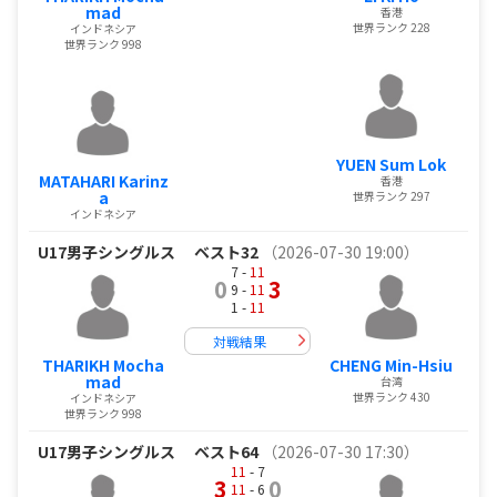
mad
香港
世界ランク 228
インドネシア
世界ランク 998
YUEN Sum Lok
MATAHARI Karinz
香港
a
世界ランク 297
インドネシア
U17男子シングルス
ベスト32
（2026-07-30 19:00）
7 -
11
0
3
9 -
11
1 -
11
対戦結果
THARIKH Mocha
CHENG Min-Hsiu
mad
台湾
世界ランク 430
インドネシア
世界ランク 998
U17男子シングルス
ベスト64
（2026-07-30 17:30）
11
- 7
3
0
11
- 6