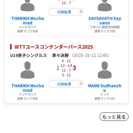
11
- 7
対戦結果
THARIKH Mocha
XAYSAVATH Xay
mad
sana
インドネシア
ラオス人民民主共和国
世界ランク 998
世界ランク 938
WTTユースコンテンダーパース2025
U19男子シングルス
準々決勝
（2025-10-11 12:45）
6 -
11
12 -
14
1
3
11
- 7
3 -
11
対戦結果
THARIKH Mocha
MAINI Sudhansh
mad
u
インドネシア
インド
世界ランク 998
世界ランク 455
もっと見る