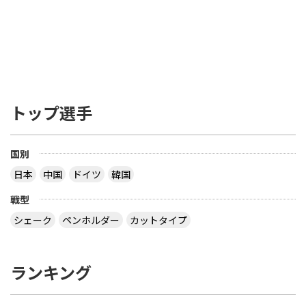
らな部分）の厚さで 85% は天然木材でなくてはな
らない。ブレードの接着層はカーボンファイバー、
グラスファイバー あるいは 圧縮紙などの線維状物
質（線維材）で補強しても構わないが、全体の厚さ
の7.5% あるいは 0.35mm いずれも超えてはならな
い ――――――――――――――――――――――――― を読み、疑問だったのは 「２つある文のう
ち、２つ目は不要じゃない？」 ってことでした ブ
トップ選手
レードの厚さで 85% は天然木材でなくてはならな
い とすると、接着層の厚さは ３枚合板で 15 / 2 ＝
7.5% 以下 ５枚合板で 15 / 4 ＝ 3.75% 以下 ７枚合
板で 15 / 6 ＝ 2.5% 以下 になるので、わざわざ書く
国別
こともないだろう？ ということです でも、2枚合板
日本
中国
ドイツ
韓国
なら接着層 15% もありえますね 【質問】 （１）卓
球のラケットに２枚合板なんてあるの？ （２）ペン
戦型
ラケットで フォア面に近い所に 厚い接着層を入れ
る想定をしたのでしょうか？
シェーク
ペンホルダー
カットタイプ
なぜ全ての接着層が同じ厚みであるという前提にな
っているのでしょう。 接着層の１つだけが極端に厚
ランキング
いケースもあり得ますよ。 ２枚合板、昔にあったセ
ンターカーボンっていうラケットは、カーボンが１
枚だけで板の枚数が偶数だったと思います。２枚合