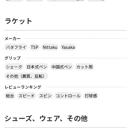
tennis~」と書かれたデザインTシャツ どこで購入
できるか、ご存じないですか？
ラケット
多分大会Ｔシャツでしょう。 どこでも売ってないの
では？ その会場でしか買えませんので、 最後の方
はサイズごとに売り切れになるので、 欲しい場合は
午前中に購入した方が良いでしょう。 県大会より上
メーカー
の大会になるとこの様な商品が売られていますの
バタフライ
TSP
Nittaku
Yasaka
で、出られなくても見に行くといいと思います。
サイトを見る
グリップ
シェーク
日本式ペン
中国式ペン
カット用
その他（異質、反転）
virtual table tennisというアプリについてです。
サーブから回転(カーブなど)をかけるのってどうや
レビューランキング
ってやるんですか？ 相手のきたボールに対してなら
総合
スピード
スピン
コントロール
打球感
出来ますが、サーブからはできません 。 もしかし
たら、課金したラケットでしかでき無いのですか？
シューズ、ウェア、その他
カテ違いですが・・ 攻略サイトには スピンは相手
のコートに球があるときに自分のラケット付近をダ
ブルタップ！する と書いてありますのでやっぱり