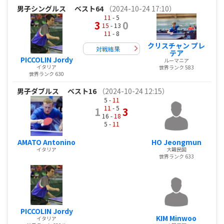
男子シングルス
ベスト64
（2024-10-24 17:10）
11
- 5
3
0
15
- 13
11
- 8
クリスチャン プレ
対戦結果
テア
PICCOLIN Jordy
ルーマニア
イタリア
世界ランク 583
世界ランク 630
男子ダブルス
ベスト16
（2024-10-24 12:15）
5 -
11
11
- 5
1
3
16 -
18
5 -
11
AMATO Antonino
HO Jeongmun
イタリア
大韓民国
世界ランク 633
PICCOLIN Jordy
KIM Minwoo
イタリア