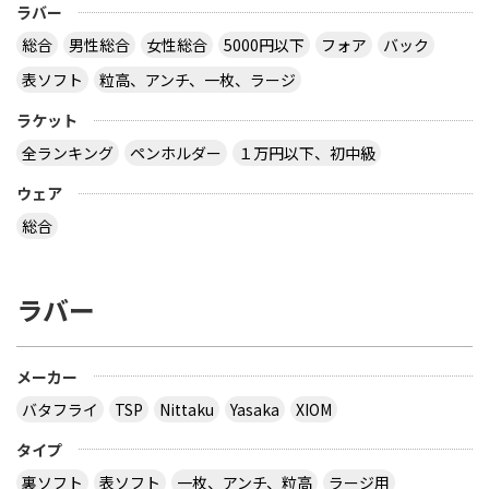
ラバー
板だったか、４枚合板だったかは忘れましたが。
サイトを見る
総合
男性総合
女性総合
5000円以下
フォア
バック
表ソフト
粒高、アンチ、一枚、ラージ
ラケット
卓球の通販サイトについて教えて下さい。
全ランキング
ペンホルダー
１万円以下、初中級
http://table-tennis.ocnk.net/ こちらでユニフォー
ムのレプリカ買おうと思っています。 ちなみに、買
ウェア
おうと思っているのは Li-Ning リーニン 中国代表ユ
ニフォーム 黒 9209 上下 Li-Ning リーニン 中国代表
総合
ユニフォーム 赤 AAYE245 上着のみ です。 このサイ
トは安心できますか？ このサイト使ったことある
方、どうだったか教えて下さい。
ラバー
とりあえず安いの代引きにすれば？？？？
サイトを見る
メーカー
バタフライ
TSP
Nittaku
Yasaka
XIOM
３月２８日～島根県で行われた全国中学選抜卓球大
タイプ
会で販売されていた 背面に「loved table
裏ソフト
表ソフト
一枚、アンチ、粒高
ラージ用