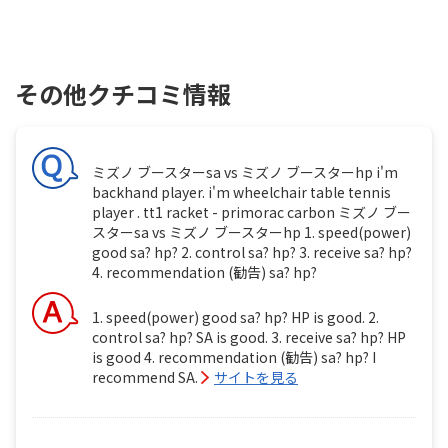
その他クチコミ情報
ミズノ ブースターsa vs ミズノ ブースターhp i'm
backhand player. i'm wheelchair table tennis
player . tt1 racket - primorac carbon ミズノ ブー
スターsa vs ミズノ ブースターhp 1. speed(power)
good sa? hp? 2. control sa? hp? 3. receive sa? hp?
4. recommendation (勧告) sa? hp?
1. speed(power) good sa? hp? HP is good. 2.
control sa? hp? SA is good. 3. receive sa? hp? HP
is good 4. recommendation (勧告) sa? hp? I
recommend SA.
サイトを見る