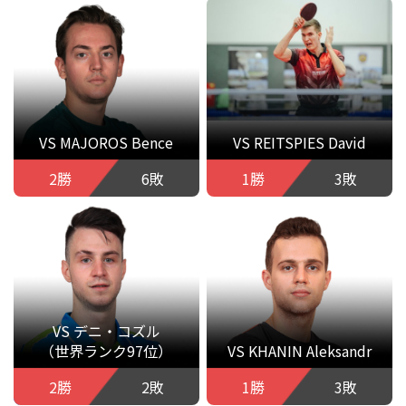
VS MAJOROS Bence
VS REITSPIES David
2勝
6敗
1勝
3敗
VS デニ・コズル
（世界ランク97位）
VS KHANIN Aleksandr
2勝
2敗
1勝
3敗