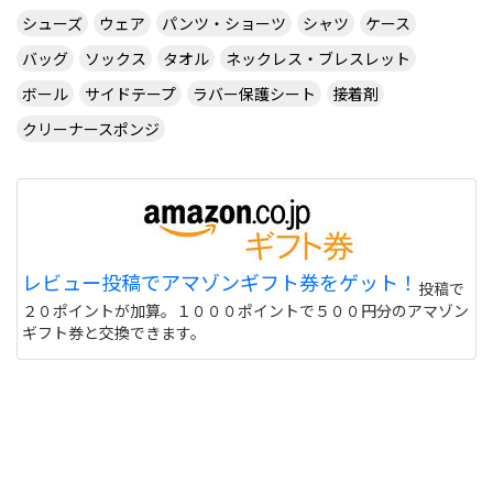
ダブルタップではないでしょうか・・・
シューズ
ウェア
パンツ・ショーツ
シャツ
ケース
サイトを見る
バッグ
ソックス
タオル
ネックレス・ブレスレット
ボール
サイドテープ
ラバー保護シート
接着剤
クリーナースポンジ
CUSTOM TABLE TENNIS というサイトでラバーを
購入したいのですが
http://www.customtabletennis.co.uk/ですが この
サイトは日本からでも購入できますか？ また個人
情報は英語で入力する必要があるのでしょうか？
偽物うってるとこもあるので 海外のサイトって注意
レビュー投稿でアマゾンギフト券をゲット！
投稿で
しないと危ない 個人輸入とかしてオクで偽物うって
２０ポイントが加算。１０００ポイントで５００円分のアマゾン
る人もいるけど
サイトを見る
ギフト券と交換できます。
このユニフォーム着て練習に行くと周りの反応はど
うなりますか？ また、買う価値ありますか？
http://table-tennis.ocnk.net/product/7