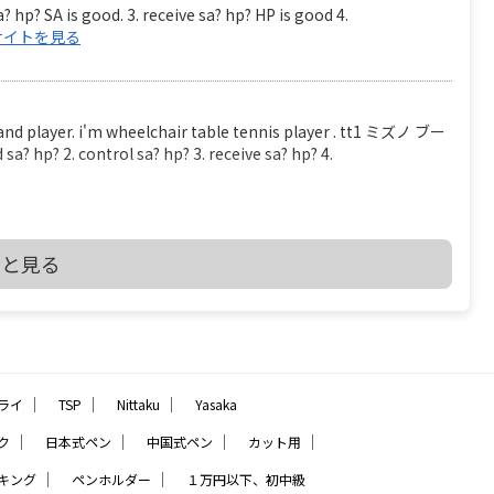
? hp? SA is good. 3. receive sa? hp? HP is good 4.
サイトを見る
er. i'm wheelchair table tennis player . tt1 ミズノ ブー
? 2. control sa? hp? 3. receive sa? hp? 4.
を見る
っと見る
2 THE LAWS OF TABLE TENNIS
_CHPT_2.pdf 2.4.2 At least 85% of the blade by thickness
e blade may be reinforced with fibrous material such as
all not be thicker than 7.5% of the total thickness or
｜
｜
｜
ライ
TSP
Nittaku
Yasaka
少なくとも、ブレード（ボールを打つ、平らな部分）の厚さで 85% は天然木材でな
、グラスファイバー あるいは 圧縮紙などの線維状物質（線維
｜
｜
｜
｜
ク
日本式ペン
中国式ペン
カット用
も超えてはならない ――――――――――――――――――――――――― を読み、疑問だったの
｜
｜
キング
ペンホルダー
１万円以下、初中級
ことでした ブレードの厚さで 85% は天然木材でなくてはならな