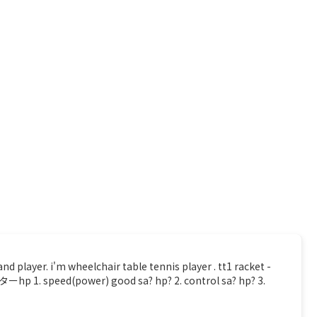
. i'm wheelchair table tennis player . tt1 racket -
 speed(power) good sa? hp? 2. control sa? hp? 3.