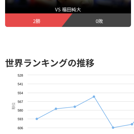
VS 福田純大
2勝
0敗
世界ランキングの推移
528
541
554
567
順位
580
593
606