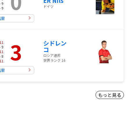
0
ER Nils
- 9
ドイツ
- 9
結果
3
シドレン
11
- 9
コ
11
ロシア連邦
- 8
世界ランク 16
11
結果
もっと見る