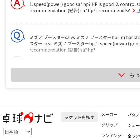
1. speed(power) good sa? hp? HP is good. 2. control sa
recommendation (勧告) sa? hp? I recommend SA.
ミズノ ブースターsa vs ミズノ ブースターhp i'm backhand play
スターsa vs ミズノ ブースターhp 1. speed(power) good sa? hp
recommendation (勧告) sa? hp?
It's depend on just your feeling if you use it.
サイト
も
卓球のラケットに２枚合板なんてあるの？ ITTF の卓球ルールには 
http://www.ittf.com/ittf_handbook/2014/2014_EN_HBK
shall be of natural wood; an adhesive layer within th
carbon fibre, glass fibre or compressed paper, but sh
メーカー
バタフ
ラケットを探す
0.35mm, whichever is the smaller. 
くてはならない。ブレードの接着層はカーボンファイバー
グリップ
シェー
材）で補強しても構わないが、全体の厚さの7.5% あるいは 0.35mm いずれ
ランキング
全ラン
は 「２つある文のうち、２つ目は不要じゃない？」 って