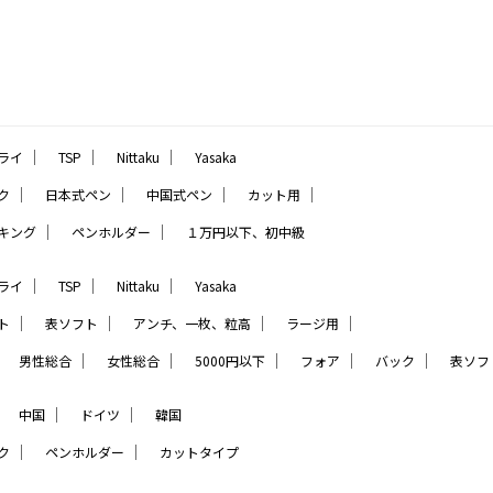
｜
｜
｜
ライ
TSP
Nittaku
Yasaka
｜
｜
｜
｜
ク
日本式ペン
中国式ペン
カット用
｜
｜
キング
ペンホルダー
１万円以下、初中級
｜
｜
｜
ライ
TSP
Nittaku
Yasaka
｜
｜
｜
｜
ト
表ソフト
アンチ、一枚、粒高
ラージ用
｜
｜
｜
｜
｜
｜
男性総合
女性総合
5000円以下
フォア
バック
表ソフ
｜
｜
｜
中国
ドイツ
韓国
｜
｜
ク
ペンホルダー
カットタイプ