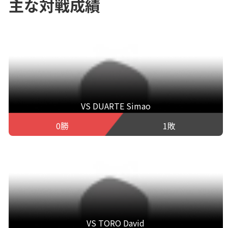
主な対戦成績
VS DUARTE Simao
0勝
1敗
VS TORO David