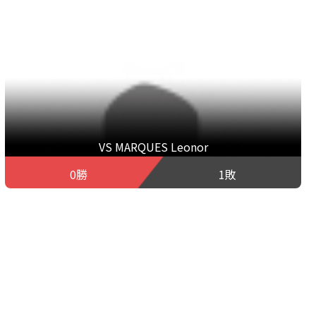
VS MARQUES Leonor
0勝
1敗