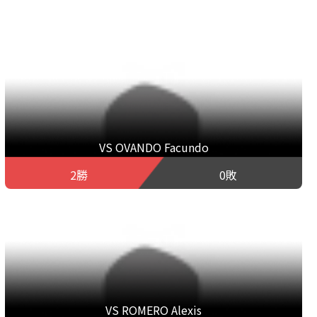
VS OVANDO Facundo
2勝
0敗
VS ROMERO Alexis