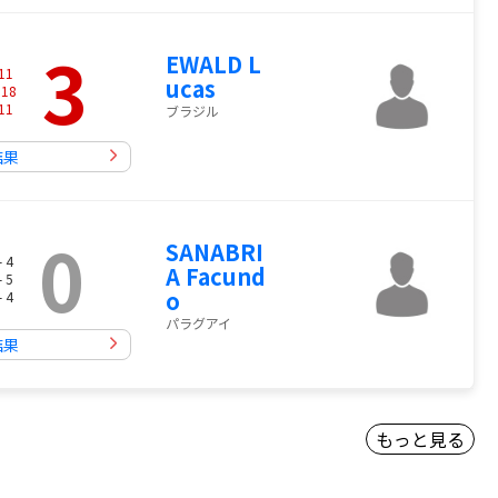
3
EWALD L
11
ucas
-
18
11
ブラジル
結果
0
SANABRI
- 4
A Facund
- 5
o
- 4
パラグアイ
結果
もっと見る