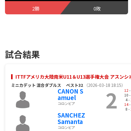
2勝
0敗
試合結果
ITTFアメリカ大陸南米U11＆U13選手権大会 アスンシオ
ミニカデット 混合ダブルス
ベスト32
（2026-03-18 18:15）
2
CANON S
12
-
10 
amuel
4 -
コロンビア
14
-
8 -
SANCHEZ
Samanta
コロンビア