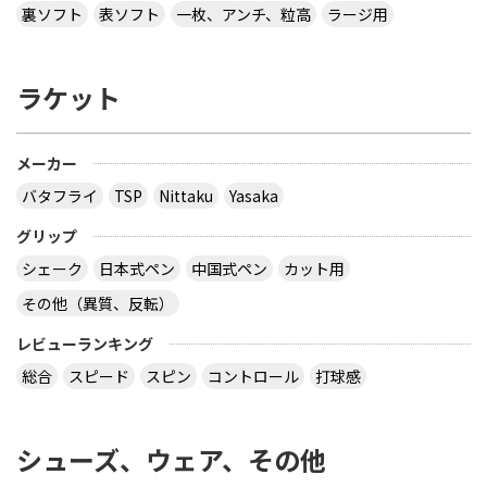
会で販売されていた 背面に「loved table
裏ソフト
表ソフト
一枚、アンチ、粒高
ラージ用
tennis~」と書かれたデザインTシャツ どこで購入
できるか、ご存じないですか？
ラケット
多分大会Ｔシャツでしょう。 どこでも売ってないの
では？ その会場でしか買えませんので、 最後の方
はサイズごとに売り切れになるので、 欲しい場合は
午前中に購入した方が良いでしょう。 県大会より上
メーカー
の大会になるとこの様な商品が売られていますの
バタフライ
TSP
Nittaku
Yasaka
で、出られなくても見に行くといいと思います。
サイトを見る
グリップ
シェーク
日本式ペン
中国式ペン
カット用
その他（異質、反転）
virtual table tennisというアプリについてです。
サーブから回転(カーブなど)をかけるのってどうや
レビューランキング
ってやるんですか？ 相手のきたボールに対してなら
総合
スピード
スピン
コントロール
打球感
出来ますが、サーブからはできません 。 もしかし
たら、課金したラケットでしかでき無いのですか？
シューズ、ウェア、その他
カテ違いですが・・ 攻略サイトには スピンは相手
のコートに球があるときに自分のラケット付近をダ