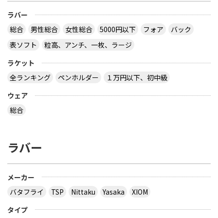
枚だけで板の枚数が偶数だったと思います。２枚合
ラバー
板だったか、４枚合板だったかは忘れましたが。
サイトを見る
総合
男性総合
女性総合
5000円以下
フォア
バック
表ソフト
粒高、アンチ、一枚、ラージ
ラケット
卓球の通販サイトについて教えて下さい。
全ランキング
ペンホルダー
１万円以下、初中級
http://table-tennis.ocnk.net/ こちらでユニフォー
ムのレプリカ買おうと思っています。 ちなみに、買
ウェア
おうと思っているのは Li-Ning リーニン 中国代表ユ
ニフォーム 黒 9209 上下 Li-Ning リーニン 中国代表
総合
ユニフォーム 赤 AAYE245 上着のみ です。 このサイ
トは安心できますか？ このサイト使ったことある
方、どうだったか教えて下さい。
ラバー
とりあえず安いの代引きにすれば？？？？
サイトを見る
メーカー
バタフライ
TSP
Nittaku
Yasaka
XIOM
３月２８日～島根県で行われた全国中学選抜卓球大
タイプ