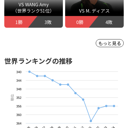
VS WANG Amy
（世界ランク51位）
VS M. ディアス
1勝
3敗
0勝
4敗
もっと見る
世界ランキングの推移
340
344
348
順位
352
356
360
364