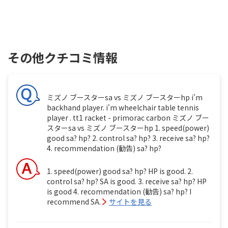
その他クチコミ情報
ミズノ ブースターsa vs ミズノ ブースターhp i'm
backhand player. i'm wheelchair table tennis
player . tt1 racket - primorac carbon ミズノ ブー
スターsa vs ミズノ ブースターhp 1. speed(power)
good sa? hp? 2. control sa? hp? 3. receive sa? hp?
4. recommendation (勧告) sa? hp?
1. speed(power) good sa? hp? HP is good. 2.
control sa? hp? SA is good. 3. receive sa? hp? HP
is good 4. recommendation (勧告) sa? hp? I
recommend SA.
サイトを見る