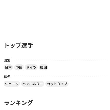
smaller. 少なくとも、ブレード（ボールを打つ、平
らな部分）の厚さで 85% は天然木材でなくてはな
らない。ブレードの接着層はカーボンファイバー、
グラスファイバー あるいは 圧縮紙などの線維状物
質（線維材）で補強しても構わないが、全体の厚さ
の7.5% あるいは 0.35mm いずれも超えてはならな
い ――――――――――――――――――――――――― を読み、疑問だったのは 「２つある文のう
ち、２つ目は不要じゃない？」 ってことでした ブ
トップ選手
レードの厚さで 85% は天然木材でなくてはならな
い とすると、接着層の厚さは ３枚合板で 15 / 2 ＝
7.5% 以下 ５枚合板で 15 / 4 ＝ 3.75% 以下 ７枚合
板で 15 / 6 ＝ 2.5% 以下 になるので、わざわざ書く
国別
こともないだろう？ ということです でも、2枚合板
日本
中国
ドイツ
韓国
なら接着層 15% もありえますね 【質問】 （１）卓
球のラケットに２枚合板なんてあるの？ （２）ペン
戦型
ラケットで フォア面に近い所に 厚い接着層を入れ
る想定をしたのでしょうか？
シェーク
ペンホルダー
カットタイプ
なぜ全ての接着層が同じ厚みであるという前提にな
っているのでしょう。 接着層の１つだけが極端に厚
ランキング
いケースもあり得ますよ。 ２枚合板、昔にあったセ
ンターカーボンっていうラケットは、カーボンが１