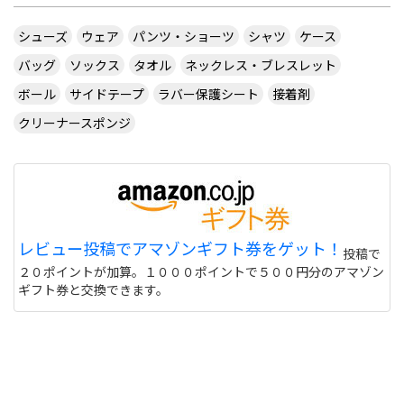
ブルタップ！する と書いてありますのでやっぱり
ダブルタップではないでしょうか・・・
シューズ
ウェア
パンツ・ショーツ
シャツ
ケース
サイトを見る
バッグ
ソックス
タオル
ネックレス・ブレスレット
ボール
サイドテープ
ラバー保護シート
接着剤
クリーナースポンジ
CUSTOM TABLE TENNIS というサイトでラバーを
購入したいのですが
http://www.customtabletennis.co.uk/ですが この
サイトは日本からでも購入できますか？ また個人
情報は英語で入力する必要があるのでしょうか？
偽物うってるとこもあるので 海外のサイトって注意
レビュー投稿でアマゾンギフト券をゲット！
投稿で
しないと危ない 個人輸入とかしてオクで偽物うって
２０ポイントが加算。１０００ポイントで５００円分のアマゾン
る人もいるけど
サイトを見る
ギフト券と交換できます。
このユニフォーム着て練習に行くと周りの反応はど
うなりますか？ また、買う価値ありますか？
http://table-tennis.ocnk.net/product/7