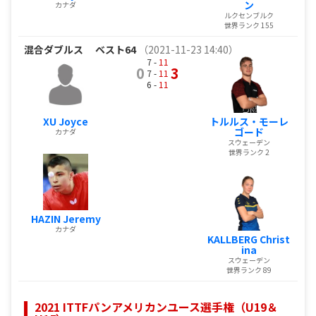
ン
カナダ
ルクセンブルク
世界ランク 155
混合ダブルス
ベスト64
（2021-11-23 14:40）
7 -
11
0
3
7 -
11
6 -
11
XU Joyce
トルルス・モーレ
ゴード
カナダ
スウェーデン
世界ランク 2
HAZIN Jeremy
カナダ
KALLBERG Christ
ina
スウェーデン
世界ランク 89
2021 ITTFパンアメリカンユース選手権（U19＆