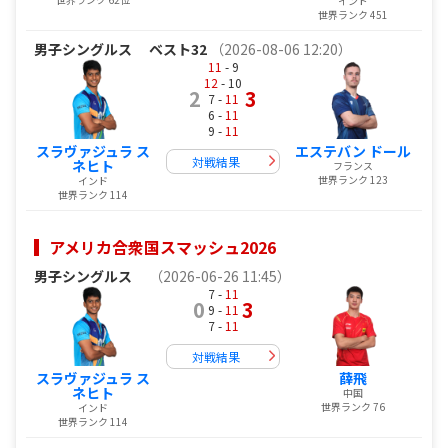
インド
世界ランク 451
男子シングルス
ベスト32
（2026-08-06 12:20）
11
- 9
12
- 10
2
3
7 -
11
6 -
11
9 -
11
スラヴァジュラ ス
エステバン ドール
対戦結果
ネヒト
フランス
世界ランク 123
インド
世界ランク 114
アメリカ合衆国スマッシュ2026
男子シングルス
（2026-06-26 11:45）
7 -
11
0
3
9 -
11
7 -
11
対戦結果
スラヴァジュラ ス
薛飛
ネヒト
中国
世界ランク 76
インド
世界ランク 114