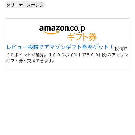
クリーナースポンジ
CUSTOM TABLE TENNIS というサイトでラバーを
購入したいのですが
http://www.customtabletennis.co.uk/ですが この
サイトは日本からでも購入できますか？ また個人
情報は英語で入力する必要があるのでしょうか？
偽物うってるとこもあるので 海外のサイトって注意
レビュー投稿でアマゾンギフト券をゲット！
投稿で
しないと危ない 個人輸入とかしてオクで偽物うって
２０ポイントが加算。１０００ポイントで５００円分のアマゾン
る人もいるけど
サイトを見る
ギフト券と交換できます。
このユニフォーム着て練習に行くと周りの反応はど
うなりますか？ また、買う価値ありますか？
http://table-tennis.ocnk.net/product/7
黒色はあなたには似合わないと思います。(意味深
サイトを見る