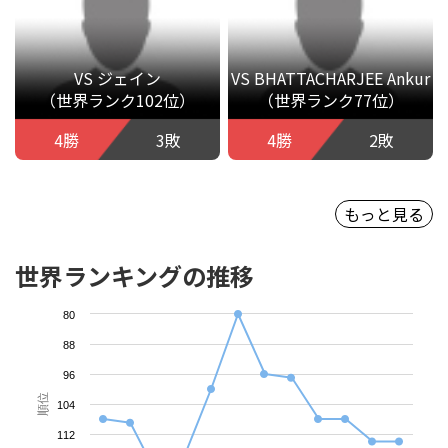
VS ジェイン
VS BHATTACHARJEE Ankur
（世界ランク102位）
（世界ランク77位）
4勝
3敗
4勝
2敗
もっと見る
世界ランキングの推移
80
88
96
順位
104
112