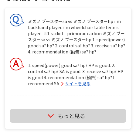
ミズノ ブースターsa vs ミズノ ブースターhp i'm
backhand player. i'm wheelchair table tennis
player . tt1 racket - primorac carbon ミズノ ブー
スターsa vs ミズノ ブースターhp 1. speed(power)
good sa? hp? 2. control sa? hp? 3. receive sa? hp?
4. recommendation (勧告) sa? hp?
1. speed(power) good sa? hp? HP is good. 2.
control sa? hp? SA is good. 3. receive sa? hp? HP
is good 4. recommendation (勧告) sa? hp? I
recommend SA.
サイトを見る
ミズノ ブースターsa vs ミズノ ブースターhp i'm
もっと見る
backhand player. i'm wheelchair table tennis
player . tt1 ミズノ ブースターsa vs ミズノ ブースタ
ーhp 1. speed(power) good sa? hp? 2. control sa?
hp? 3. receive sa? hp? 4. recommendation (勧告)