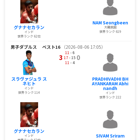
NAM Seongbeen
グナナセカラン
大韓民国
世界ランク 619
インド
世界ランク 62位
男子ダブルス
ベスト16
（2026-08-06 17:05）
11
- 6
3
0
17
- 15
11
- 4
スラヴァジュラ ス
PRADHIVADHI BH
ネヒト
AYANKARAM Abhi
nandh
インド
世界ランク 114
インド
世界ランク 222
グナナセカラン
SIVAM Sriram
インド
世界ランク 62位