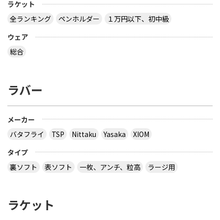
ラケット
卓球の通販サイトについて教えて下さい。
全ランキング
ペンホルダー
１万円以下、初中級
http://table-tennis.ocnk.net/ こちらでユニフォー
ムのレプリカ買おうと思っています。 ちなみに、買
ウェア
おうと思っているのは Li-Ning リーニン 中国代表ユ
ニフォーム 黒 9209 上下 Li-Ning リーニン 中国代表
総合
ユニフォーム 赤 AAYE245 上着のみ です。 このサイ
トは安心できますか？ このサイト使ったことある
方、どうだったか教えて下さい。
ラバー
とりあえず安いの代引きにすれば？？？？
サイトを見る
メーカー
バタフライ
TSP
Nittaku
Yasaka
XIOM
３月２８日～島根県で行われた全国中学選抜卓球大
タイプ
会で販売されていた 背面に「loved table
裏ソフト
表ソフト
一枚、アンチ、粒高
ラージ用
tennis~」と書かれたデザインTシャツ どこで購入
できるか、ご存じないですか？
ラケット
多分大会Ｔシャツでしょう。 どこでも売ってないの
では？ その会場でしか買えませんので、 最後の方