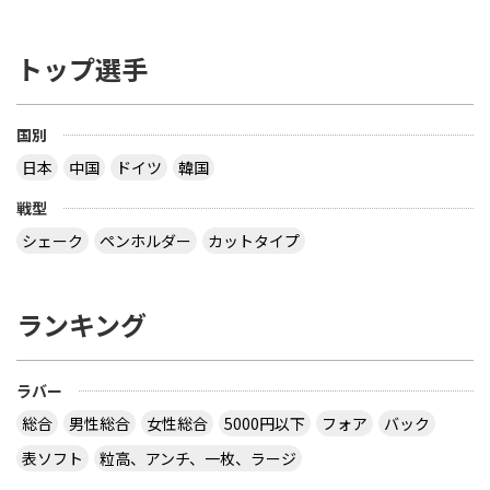
い ――――――――――――――――――――――――― を読み、疑問だったのは 「２つある文のう
ち、２つ目は不要じゃない？」 ってことでした ブ
トップ選手
レードの厚さで 85% は天然木材でなくてはならな
い とすると、接着層の厚さは ３枚合板で 15 / 2 ＝
7.5% 以下 ５枚合板で 15 / 4 ＝ 3.75% 以下 ７枚合
板で 15 / 6 ＝ 2.5% 以下 になるので、わざわざ書く
国別
こともないだろう？ ということです でも、2枚合板
日本
中国
ドイツ
韓国
なら接着層 15% もありえますね 【質問】 （１）卓
球のラケットに２枚合板なんてあるの？ （２）ペン
戦型
ラケットで フォア面に近い所に 厚い接着層を入れ
る想定をしたのでしょうか？
シェーク
ペンホルダー
カットタイプ
なぜ全ての接着層が同じ厚みであるという前提にな
っているのでしょう。 接着層の１つだけが極端に厚
ランキング
いケースもあり得ますよ。 ２枚合板、昔にあったセ
ンターカーボンっていうラケットは、カーボンが１
枚だけで板の枚数が偶数だったと思います。２枚合
ラバー
板だったか、４枚合板だったかは忘れましたが。
サイトを見る
総合
男性総合
女性総合
5000円以下
フォア
バック
表ソフト
粒高、アンチ、一枚、ラージ