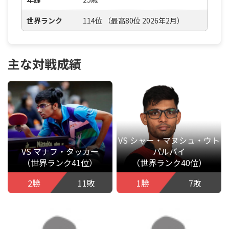
世界ランク
114位 （最高80位 2026年2月）
主な対戦成績
VS シャー・マヌシュ・ウト
VS マナフ・タッカー
パルバイ
（世界ランク41位）
（世界ランク40位）
2勝
11敗
1勝
7敗