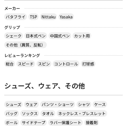
はサイズごとに売り切れになるので、 欲しい場合は
午前中に購入した方が良いでしょう。 県大会より上
メーカー
の大会になるとこの様な商品が売られていますの
バタフライ
TSP
Nittaku
Yasaka
で、出られなくても見に行くといいと思います。
サイトを見る
グリップ
シェーク
日本式ペン
中国式ペン
カット用
その他（異質、反転）
virtual table tennisというアプリについてです。
サーブから回転(カーブなど)をかけるのってどうや
レビューランキング
ってやるんですか？ 相手のきたボールに対してなら
総合
スピード
スピン
コントロール
打球感
出来ますが、サーブからはできません 。 もしかし
たら、課金したラケットでしかでき無いのですか？
シューズ、ウェア、その他
カテ違いですが・・ 攻略サイトには スピンは相手
のコートに球があるときに自分のラケット付近をダ
ブルタップ！する と書いてありますのでやっぱり
ダブルタップではないでしょうか・・・
シューズ
ウェア
パンツ・ショーツ
シャツ
ケース
サイトを見る
バッグ
ソックス
タオル
ネックレス・ブレスレット
ボール
サイドテープ
ラバー保護シート
接着剤