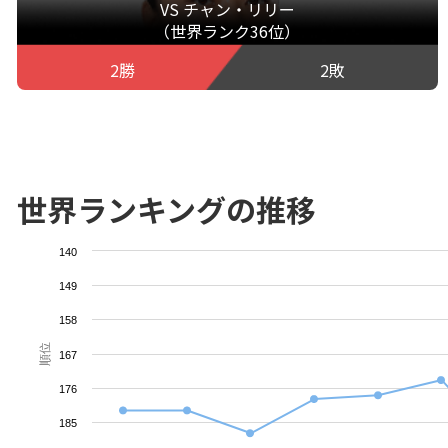
VS チャン・リリー
（世界ランク36位）
2勝
2敗
世界ランキングの推移
140
149
158
順位
167
176
185