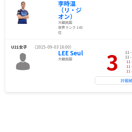
李時温
（リ・ジ
オン）
大韓民国
世界ランク 145
位
U21女子
（2015-09-03 16:00）
3
LEE Seul
11 
11 
大韓民国
11
11
11
対戦