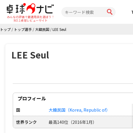
みんなの評価で最適用具を選ぼう！
NO.1卓球レビューサイト
トップ
/
トップ選手
/
大韓民国
/
LEE Seul
LEE Seul
プロフィール
国
大韓民国（Korea, Republic of）
世界ランク
最高140位（2016年1月）