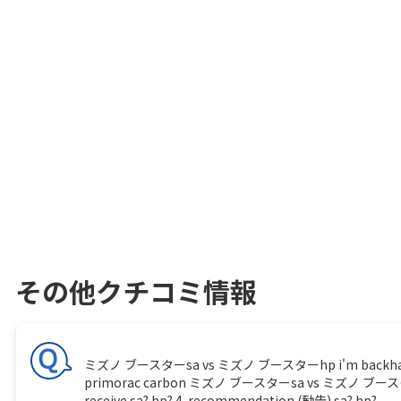
その他クチコミ情報
ミズノ ブースターsa vs ミズノ ブースターhp i'm backhand player
primorac carbon ミズノ ブースターsa vs ミズノ ブースターhp 1.
receive sa? hp? 4. recommendation (勧告) sa? hp?