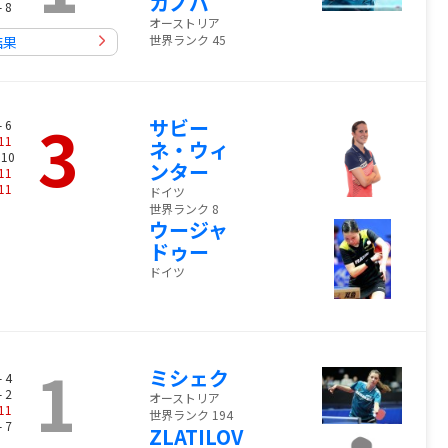
カノバ
- 8
オーストリア
世界ランク 45
結果
3
サビー
- 6
11
ネ・ウィ
 10
ンター
11
11
ドイツ
世界ランク 8
ウージャ
ドゥー
ドイツ
1
ミシェク
- 4
- 2
オーストリア
11
世界ランク 194
- 7
ZLATILOV