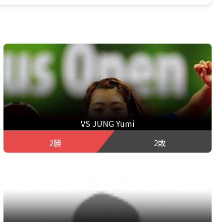
VS JUNG Yumi
2勝
2敗