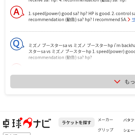
1. speed(power) good sa? hp? HP is good. 2. control sa
recommendation (勧告) sa? hp? I recommend SA.
ミズノ ブースターsa vs ミズノ ブースターhp i'm backhand play
スターsa vs ミズノ ブースターhp 1. speed(power) good sa? hp
recommendation (勧告) sa? hp?
It's depend on just your feeling if you use it.
サイト
も
卓球のラケットに２枚合板なんてあるの？ ITTF の卓球ルールには 
http://www.ittf.com/ittf_handbook/2014/2014_EN_HBK
shall be of natural wood; an adhesive layer within th
carbon fibre, glass fibre or compressed paper, but sh
メーカー
バタフ
ラケットを探す
0.35mm, whichever is the smaller. 
くてはならない。ブレードの接着層はカーボンファイバー
グリップ
シェー