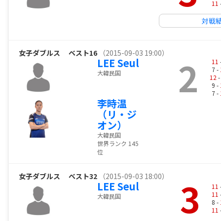
11
対戦
女子ダブルス
ベスト16
（2015-09-03 19:00）
2
LEE Seul
11
7 -
大韓民国
12
-
9 -
7 -
李時温
（リ・ジ
オン）
大韓民国
世界ランク 145
位
女子ダブルス
ベスト32
（2015-09-03 18:00）
3
LEE Seul
11
11
大韓民国
8 -
11