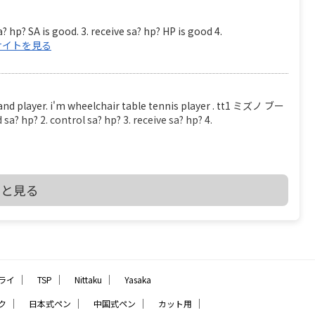
? hp? SA is good. 3. receive sa? hp? HP is good 4.
サイトを見る
er. i'm wheelchair table tennis player . tt1 ミズノ ブー
? 2. control sa? hp? 3. receive sa? hp? 4.
を見る
っと見る
2 THE LAWS OF TABLE TENNIS
_CHPT_2.pdf 2.4.2 At least 85% of the blade by thickness
e blade may be reinforced with fibrous material such as
all not be thicker than 7.5% of the total thickness or
｜
｜
｜
ライ
TSP
Nittaku
Yasaka
少なくとも、ブレード（ボールを打つ、平らな部分）の厚さで 85% は天然木材でな
、グラスファイバー あるいは 圧縮紙などの線維状物質（線維
｜
｜
｜
｜
ク
日本式ペン
中国式ペン
カット用