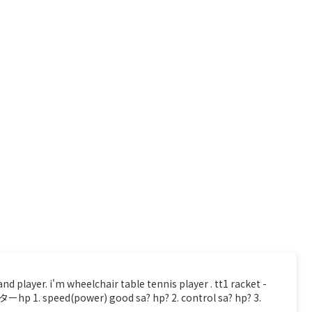
. i'm wheelchair table tennis player . tt1 racket -
 speed(power) good sa? hp? 2. control sa? hp? 3.