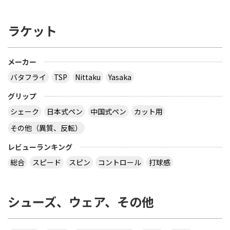
できるか、ご存じないですか？
ラケット
多分大会Ｔシャツでしょう。 どこでも売ってないの
では？ その会場でしか買えませんので、 最後の方
はサイズごとに売り切れになるので、 欲しい場合は
午前中に購入した方が良いでしょう。 県大会より上
メーカー
の大会になるとこの様な商品が売られていますの
バタフライ
TSP
Nittaku
Yasaka
で、出られなくても見に行くといいと思います。
サイトを見る
グリップ
シェーク
日本式ペン
中国式ペン
カット用
その他（異質、反転）
virtual table tennisというアプリについてです。
サーブから回転(カーブなど)をかけるのってどうや
レビューランキング
ってやるんですか？ 相手のきたボールに対してなら
総合
スピード
スピン
コントロール
打球感
出来ますが、サーブからはできません 。 もしかし
たら、課金したラケットでしかでき無いのですか？
シューズ、ウェア、その他
カテ違いですが・・ 攻略サイトには スピンは相手
のコートに球があるときに自分のラケット付近をダ
ブルタップ！する と書いてありますのでやっぱり