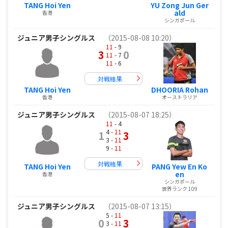
TANG Hoi Yen
YU Zong Jun Ger
ald
香港
シンガポール
ジュニア男子シングルス
（2015-08-08 10:20）
11
- 9
3
0
11
- 7
11
- 6
対戦結果
TANG Hoi Yen
DHOORIA Rohan
香港
オーストラリア
ジュニア男子シングルス
（2015-08-07 18:25）
11
- 4
4 -
11
1
3
3 -
11
9 -
11
対戦結果
TANG Hoi Yen
PANG Yew En Ko
en
香港
シンガポール
世界ランク 109
ジュニア男子シングルス
（2015-08-07 13:15）
5 -
11
0
3
3 -
11