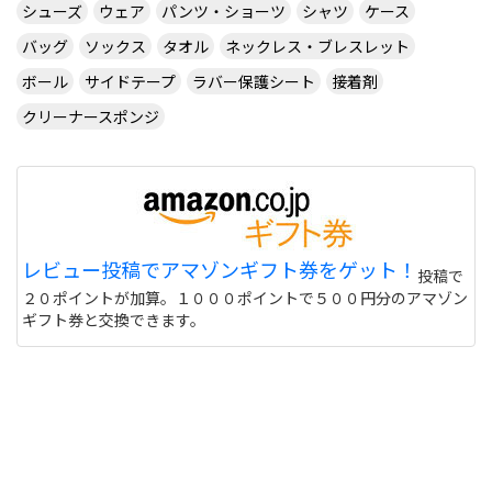
ダブルタップではないでしょうか・・・
シューズ
ウェア
パンツ・ショーツ
シャツ
ケース
サイトを見る
バッグ
ソックス
タオル
ネックレス・ブレスレット
ボール
サイドテープ
ラバー保護シート
接着剤
クリーナースポンジ
CUSTOM TABLE TENNIS というサイトでラバーを
購入したいのですが
http://www.customtabletennis.co.uk/ですが この
サイトは日本からでも購入できますか？ また個人
情報は英語で入力する必要があるのでしょうか？
偽物うってるとこもあるので 海外のサイトって注意
レビュー投稿でアマゾンギフト券をゲット！
投稿で
しないと危ない 個人輸入とかしてオクで偽物うって
２０ポイントが加算。１０００ポイントで５００円分のアマゾン
る人もいるけど
サイトを見る
ギフト券と交換できます。
このユニフォーム着て練習に行くと周りの反応はど
うなりますか？ また、買う価値ありますか？
http://table-tennis.ocnk.net/product/7
黒色はあなたには似合わないと思います。(意味深