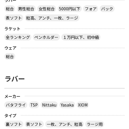
ラバー
板だったか、４枚合板だったかは忘れましたが。
サイトを見る
総合
男性総合
女性総合
5000円以下
フォア
バック
表ソフト
粒高、アンチ、一枚、ラージ
ラケット
卓球の通販サイトについて教えて下さい。
全ランキング
ペンホルダー
１万円以下、初中級
http://table-tennis.ocnk.net/ こちらでユニフォー
ムのレプリカ買おうと思っています。 ちなみに、買
ウェア
おうと思っているのは Li-Ning リーニン 中国代表ユ
ニフォーム 黒 9209 上下 Li-Ning リーニン 中国代表
総合
ユニフォーム 赤 AAYE245 上着のみ です。 このサイ
トは安心できますか？ このサイト使ったことある
方、どうだったか教えて下さい。
ラバー
とりあえず安いの代引きにすれば？？？？
サイトを見る
メーカー
バタフライ
TSP
Nittaku
Yasaka
XIOM
３月２８日～島根県で行われた全国中学選抜卓球大
タイプ
会で販売されていた 背面に「loved table
裏ソフト
表ソフト
一枚、アンチ、粒高
ラージ用
tennis~」と書かれたデザインTシャツ どこで購入