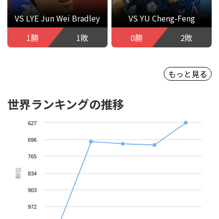
VS LYE Jun Wei Bradley
VS YU Cheng-Feng
1勝
1敗
0勝
2敗
もっと見る
世界ランキングの推移
627
696
765
順位
834
903
972