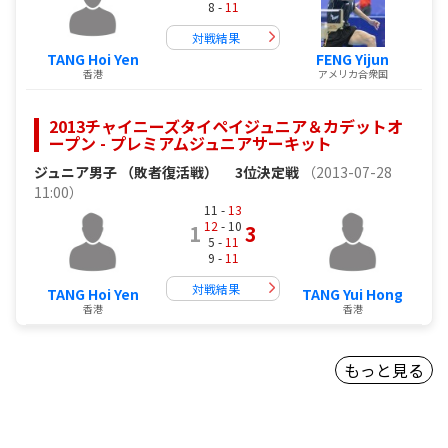
8 -
11
対戦結果
TANG Hoi Yen
FENG Yijun
香港
アメリカ合衆国
2013チャイニーズタイペイジュニア＆カデットオ
ープン - プレミアムジュニアサーキット
ジュニア男子 （敗者復活戦）
3位決定戦
（2013-07-28
11:00）
11 -
13
12
- 10
1
3
5 -
11
9 -
11
対戦結果
TANG Hoi Yen
TANG Yui Hong
香港
香港
もっと見る