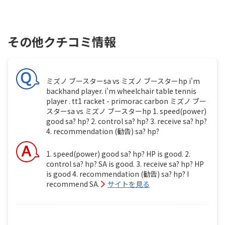
その他クチコミ情報
ミズノ ブースターsa vs ミズノ ブースターhp i'm
backhand player. i'm wheelchair table tennis
player . tt1 racket - primorac carbon ミズノ ブー
スターsa vs ミズノ ブースターhp 1. speed(power)
good sa? hp? 2. control sa? hp? 3. receive sa? hp?
4. recommendation (勧告) sa? hp?
1. speed(power) good sa? hp? HP is good. 2.
control sa? hp? SA is good. 3. receive sa? hp? HP
is good 4. recommendation (勧告) sa? hp? I
recommend SA.
サイトを見る