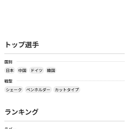
らな部分）の厚さで 85% は天然木材でなくてはな
らない。ブレードの接着層はカーボンファイバー、
グラスファイバー あるいは 圧縮紙などの線維状物
質（線維材）で補強しても構わないが、全体の厚さ
の7.5% あるいは 0.35mm いずれも超えてはならな
い ――――――――――――――――――――――――― を読み、疑問だったのは 「２つある文のう
ち、２つ目は不要じゃない？」 ってことでした ブ
トップ選手
レードの厚さで 85% は天然木材でなくてはならな
い とすると、接着層の厚さは ３枚合板で 15 / 2 ＝
7.5% 以下 ５枚合板で 15 / 4 ＝ 3.75% 以下 ７枚合
板で 15 / 6 ＝ 2.5% 以下 になるので、わざわざ書く
国別
こともないだろう？ ということです でも、2枚合板
日本
中国
ドイツ
韓国
なら接着層 15% もありえますね 【質問】 （１）卓
球のラケットに２枚合板なんてあるの？ （２）ペン
戦型
ラケットで フォア面に近い所に 厚い接着層を入れ
る想定をしたのでしょうか？
シェーク
ペンホルダー
カットタイプ
なぜ全ての接着層が同じ厚みであるという前提にな
っているのでしょう。 接着層の１つだけが極端に厚
ランキング
いケースもあり得ますよ。 ２枚合板、昔にあったセ
ンターカーボンっていうラケットは、カーボンが１
枚だけで板の枚数が偶数だったと思います。２枚合