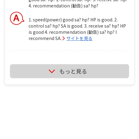
4. recommendation (勧告) sa? hp?
1. speed(power) good sa? hp? HP is good. 2.
control sa? hp? SA is good. 3. receive sa? hp? HP
is good 4. recommendation (勧告) sa? hp? I
recommend SA.
サイトを見る
ミズノ ブースターsa vs ミズノ ブースターhp i'm
もっと見る
backhand player. i'm wheelchair table tennis
player . tt1 ミズノ ブースターsa vs ミズノ ブースタ
ーhp 1. speed(power) good sa? hp? 2. control sa?
hp? 3. receive sa? hp? 4. recommendation (勧告)
sa? hp?
It's depend on just your feeling if you use it.
サイトを見る