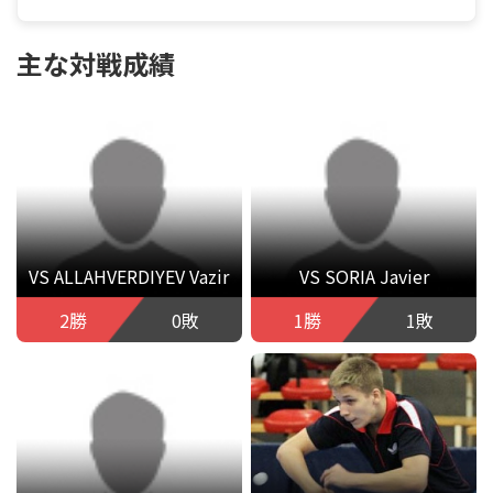
主な対戦成績
VS ALLAHVERDIYEV Vazir
VS SORIA Javier
2勝
0敗
1勝
1敗