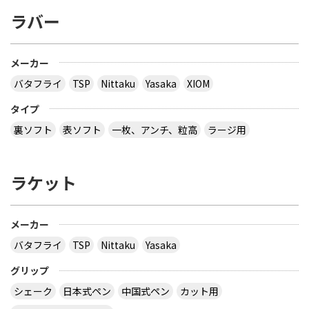
方、どうだったか教えて下さい。
ラバー
とりあえず安いの代引きにすれば？？？？
サイトを見る
メーカー
バタフライ
TSP
Nittaku
Yasaka
XIOM
３月２８日～島根県で行われた全国中学選抜卓球大
タイプ
会で販売されていた 背面に「loved table
裏ソフト
表ソフト
一枚、アンチ、粒高
ラージ用
tennis~」と書かれたデザインTシャツ どこで購入
できるか、ご存じないですか？
ラケット
多分大会Ｔシャツでしょう。 どこでも売ってないの
では？ その会場でしか買えませんので、 最後の方
はサイズごとに売り切れになるので、 欲しい場合は
午前中に購入した方が良いでしょう。 県大会より上
メーカー
の大会になるとこの様な商品が売られていますの
バタフライ
TSP
Nittaku
Yasaka
で、出られなくても見に行くといいと思います。
サイトを見る
グリップ
シェーク
日本式ペン
中国式ペン
カット用