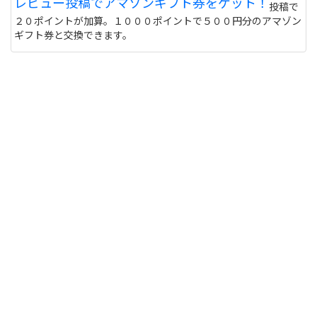
レビュー投稿でアマゾンギフト券をゲット！
投稿で
しないと危ない 個人輸入とかしてオクで偽物うって
２０ポイントが加算。１０００ポイントで５００円分のアマゾン
る人もいるけど
サイトを見る
ギフト券と交換できます。
このユニフォーム着て練習に行くと周りの反応はど
うなりますか？ また、買う価値ありますか？
http://table-tennis.ocnk.net/product/7
黒色はあなたには似合わないと思います。(意味深
サイトを見る