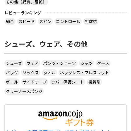
その他（異質、反転）
virtual table tennisというアプリについてです。
サーブから回転(カーブなど)をかけるのってどうや
レビューランキング
ってやるんですか？ 相手のきたボールに対してなら
総合
スピード
スピン
コントロール
打球感
出来ますが、サーブからはできません 。 もしかし
たら、課金したラケットでしかでき無いのですか？
シューズ、ウェア、その他
カテ違いですが・・ 攻略サイトには スピンは相手
のコートに球があるときに自分のラケット付近をダ
ブルタップ！する と書いてありますのでやっぱり
ダブルタップではないでしょうか・・・
シューズ
ウェア
パンツ・ショーツ
シャツ
ケース
サイトを見る
バッグ
ソックス
タオル
ネックレス・ブレスレット
ボール
サイドテープ
ラバー保護シート
接着剤
クリーナースポンジ
CUSTOM TABLE TENNIS というサイトでラバーを
購入したいのですが
http://www.customtabletennis.co.uk/ですが この
サイトは日本からでも購入できますか？ また個人
情報は英語で入力する必要があるのでしょうか？
偽物うってるとこもあるので 海外のサイトって注意