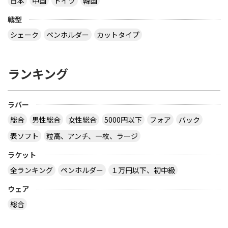
日本
中国
ドイツ
韓国
なら接着層 15% もありえますね 【質問】 （１）卓
球のラケットに２枚合板なんてあるの？ （２）ペン
戦型
ラケットで フォア面に近い所に 厚い接着層を入れ
る想定をしたのでしょうか？
シェーク
ペンホルダー
カットタイプ
なぜ全ての接着層が同じ厚みであるという前提にな
っているのでしょう。 接着層の１つだけが極端に厚
ランキング
いケースもあり得ますよ。 ２枚合板、昔にあったセ
ンターカーボンっていうラケットは、カーボンが１
枚だけで板の枚数が偶数だったと思います。２枚合
ラバー
板だったか、４枚合板だったかは忘れましたが。
サイトを見る
総合
男性総合
女性総合
5000円以下
フォア
バック
表ソフト
粒高、アンチ、一枚、ラージ
ラケット
卓球の通販サイトについて教えて下さい。
全ランキング
ペンホルダー
１万円以下、初中級
http://table-tennis.ocnk.net/ こちらでユニフォー
ムのレプリカ買おうと思っています。 ちなみに、買
ウェア
おうと思っているのは Li-Ning リーニン 中国代表ユ
ニフォーム 黒 9209 上下 Li-Ning リーニン 中国代表
総合
ユニフォーム 赤 AAYE245 上着のみ です。 このサイ
トは安心できますか？ このサイト使ったことある