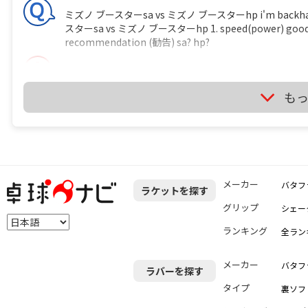
ミズノ ブースターsa vs ミズノ ブースターhp i'm backhand play
スターsa vs ミズノ ブースターhp 1. speed(power) good sa? hp
recommendation (勧告) sa? hp?
It's depend on just your feeling if you use it.
サイト
も
卓球のラケットに２枚合板なんてあるの？ ITTF の卓球ルールには 
http://www.ittf.com/ittf_handbook/2014/2014_EN_HBK
shall be of natural wood; an adhesive layer within th
carbon fibre, glass fibre or compressed paper, but sh
メーカー
バタフ
ラケットを探す
0.35mm, whichever is the smaller. 
くてはならない。ブレードの接着層はカーボンファイバー
グリップ
シェー
材）で補強しても構わないが、全体の厚さの7.5% あるいは 0.35mm いずれ
ランキング
全ラン
は 「２つある文のうち、２つ目は不要じゃない？」 って
い とすると、接着層の厚さは ３枚合板で 15 / 2 ＝ 7.5% 以下 
下 になるので、わざわざ書くこともないだろう？ というこ
メーカー
バタフ
ラバーを探す
問】 （１）卓球のラケットに２枚合板なんてあるの？ 
タイプ
裏ソフ
定をしたのでしょうか？