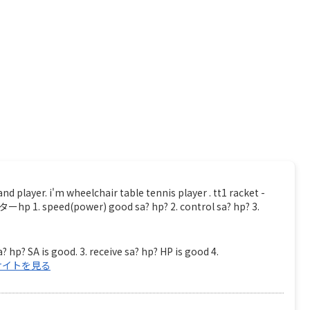
. i'm wheelchair table tennis player . tt1 racket -
 speed(power) good sa? hp? 2. control sa? hp? 3.
? hp? SA is good. 3. receive sa? hp? HP is good 4.
サイトを見る