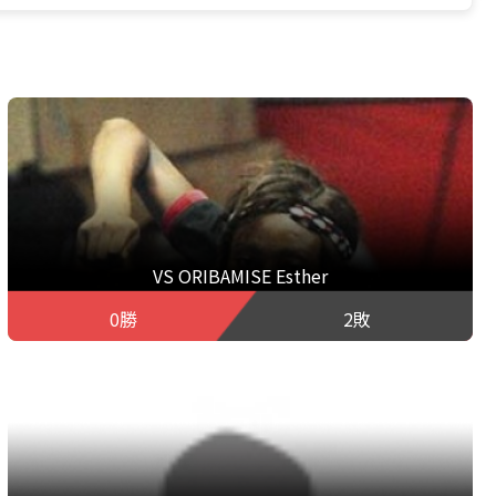
VS ORIBAMISE Esther
0勝
2敗