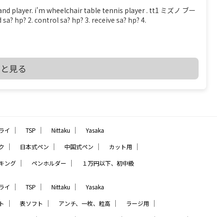
er. i'm wheelchair table tennis player . tt1 ミズノ ブー
? 2. control sa? hp? 3. receive sa? hp? 4.
を見る
っと見る
2 THE LAWS OF TABLE TENNIS
_CHPT_2.pdf 2.4.2 At least 85% of the blade by thickness
e blade may be reinforced with fibrous material such as
all not be thicker than 7.5% of the total thickness or
｜
｜
｜
ライ
TSP
Nittaku
Yasaka
少なくとも、ブレード（ボールを打つ、平らな部分）の厚さで 85% は天然木材でな
、グラスファイバー あるいは 圧縮紙などの線維状物質（線維
｜
｜
｜
｜
ク
日本式ペン
中国式ペン
カット用
も超えてはならない ――――――――――――――――――――――――― を読み、疑問だったの
｜
｜
キング
ペンホルダー
１万円以下、初中級
ことでした ブレードの厚さで 85% は天然木材でなくてはならな
５枚合板で 15 / 4 ＝ 3.75% 以下 ７枚合板で 15 / 6 ＝ 2.5% 以
とです でも、2枚合板なら接着層 15% もありえますね 【質
｜
｜
｜
ライ
TSP
Nittaku
Yasaka
（２）ペンラケットで フォア面に近い所に 厚い接着層を入れる想
｜
｜
｜
｜
ト
表ソフト
アンチ、一枚、粒高
ラージ用