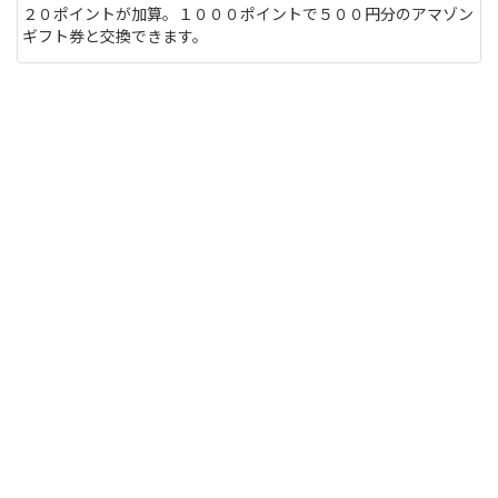
２０ポイントが加算。１０００ポイントで５００円分のアマゾン
る人もいるけど
サイトを見る
ギフト券と交換できます。
このユニフォーム着て練習に行くと周りの反応はど
うなりますか？ また、買う価値ありますか？
http://table-tennis.ocnk.net/product/7
黒色はあなたには似合わないと思います。(意味深
サイトを見る