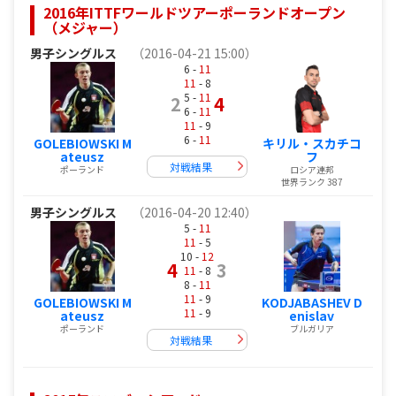
2016年ITTFワールドツアーポーランドオープン
（メジャー）
男子シングルス
（2016-04-21 15:00）
6 -
11
11
- 8
5 -
11
2
4
6 -
11
11
- 9
6 -
11
GOLEBIOWSKI M
キリル・スカチコ
ateusz
フ
対戦結果
ポーランド
ロシア連邦
世界ランク 387
男子シングルス
（2016-04-20 12:40）
5 -
11
11
- 5
10 -
12
4
3
11
- 8
8 -
11
11
- 9
GOLEBIOWSKI M
KODJABASHEV D
11
- 9
ateusz
enislav
ポーランド
ブルガリア
対戦結果