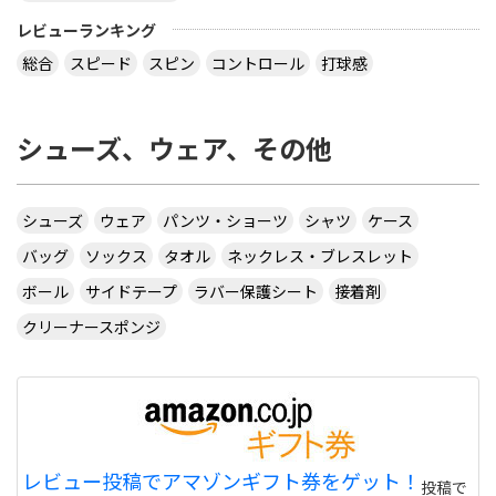
virtual table tennisというアプリについてです。
サーブから回転(カーブなど)をかけるのってどうや
レビューランキング
ってやるんですか？ 相手のきたボールに対してなら
総合
スピード
スピン
コントロール
打球感
出来ますが、サーブからはできません 。 もしかし
たら、課金したラケットでしかでき無いのですか？
シューズ、ウェア、その他
カテ違いですが・・ 攻略サイトには スピンは相手
のコートに球があるときに自分のラケット付近をダ
ブルタップ！する と書いてありますのでやっぱり
ダブルタップではないでしょうか・・・
シューズ
ウェア
パンツ・ショーツ
シャツ
ケース
サイトを見る
バッグ
ソックス
タオル
ネックレス・ブレスレット
ボール
サイドテープ
ラバー保護シート
接着剤
クリーナースポンジ
CUSTOM TABLE TENNIS というサイトでラバーを
購入したいのですが
http://www.customtabletennis.co.uk/ですが この
サイトは日本からでも購入できますか？ また個人
情報は英語で入力する必要があるのでしょうか？
偽物うってるとこもあるので 海外のサイトって注意
レビュー投稿でアマゾンギフト券をゲット！
投稿で
しないと危ない 個人輸入とかしてオクで偽物うって