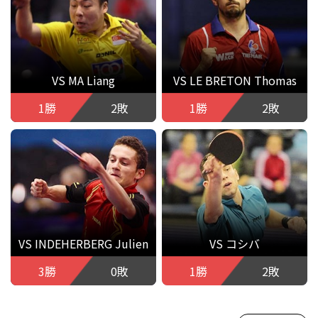
VS MA Liang
VS LE BRETON Thomas
1勝
2敗
1勝
2敗
VS INDEHERBERG Julien
VS コシバ
3勝
0敗
1勝
2敗