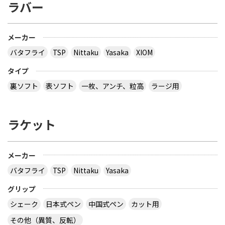
ラバー
とりあえず安いの代引きにすれば？？？？
サイトを見る
メーカー
バタフライ
TSP
Nittaku
Yasaka
XIOM
３月２８日～島根県で行われた全国中学選抜卓球大
タイプ
会で販売されていた 背面に「loved table
裏ソフト
表ソフト
一枚、アンチ、粒高
ラージ用
tennis~」と書かれたデザインTシャツ どこで購入
できるか、ご存じないですか？
ラケット
多分大会Ｔシャツでしょう。 どこでも売ってないの
では？ その会場でしか買えませんので、 最後の方
はサイズごとに売り切れになるので、 欲しい場合は
午前中に購入した方が良いでしょう。 県大会より上
メーカー
の大会になるとこの様な商品が売られていますの
バタフライ
TSP
Nittaku
Yasaka
で、出られなくても見に行くといいと思います。
サイトを見る
グリップ
シェーク
日本式ペン
中国式ペン
カット用
その他（異質、反転）