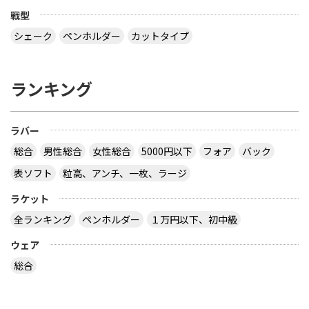
球のラケットに２枚合板なんてあるの？ （２）ペン
戦型
ラケットで フォア面に近い所に 厚い接着層を入れ
る想定をしたのでしょうか？
シェーク
ペンホルダー
カットタイプ
なぜ全ての接着層が同じ厚みであるという前提にな
っているのでしょう。 接着層の１つだけが極端に厚
ランキング
いケースもあり得ますよ。 ２枚合板、昔にあったセ
ンターカーボンっていうラケットは、カーボンが１
枚だけで板の枚数が偶数だったと思います。２枚合
ラバー
板だったか、４枚合板だったかは忘れましたが。
サイトを見る
総合
男性総合
女性総合
5000円以下
フォア
バック
表ソフト
粒高、アンチ、一枚、ラージ
ラケット
卓球の通販サイトについて教えて下さい。
全ランキング
ペンホルダー
１万円以下、初中級
http://table-tennis.ocnk.net/ こちらでユニフォー
ムのレプリカ買おうと思っています。 ちなみに、買
ウェア
おうと思っているのは Li-Ning リーニン 中国代表ユ
ニフォーム 黒 9209 上下 Li-Ning リーニン 中国代表
総合
ユニフォーム 赤 AAYE245 上着のみ です。 このサイ
トは安心できますか？ このサイト使ったことある
方、どうだったか教えて下さい。