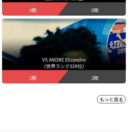
4勝
0敗
VS ANDRE Elizandro
（世界ランク539位）
2勝
2敗
もっと見る