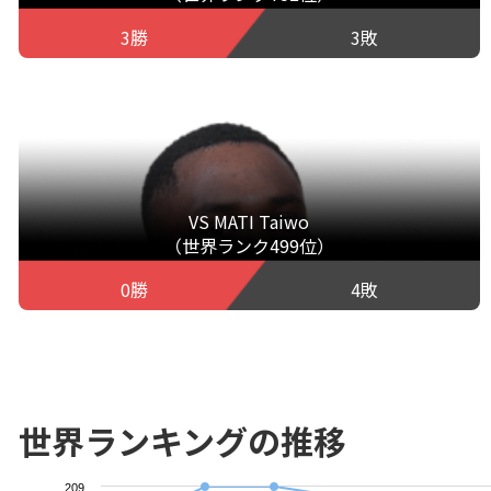
3勝
3敗
VS MATI Taiwo
（世界ランク499位）
0勝
4敗
世界ランキングの推移
209