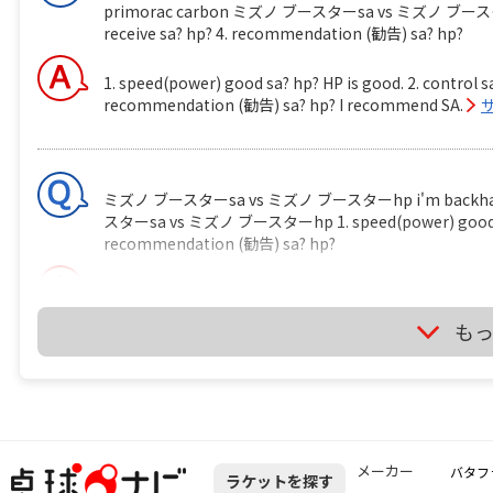
primorac carbon ミズノ ブースターsa vs ミズノ ブースターhp 1.
receive sa? hp? 4. recommendation (勧告) sa? hp?
1. speed(power) good sa? hp? HP is good. 2. control sa
recommendation (勧告) sa? hp? I recommend SA.
ミズノ ブースターsa vs ミズノ ブースターhp i'm backhand play
スターsa vs ミズノ ブースターhp 1. speed(power) good sa? hp
recommendation (勧告) sa? hp?
It's depend on just your feeling if you use it.
サイト
も
卓球のラケットに２枚合板なんてあるの？ ITTF の卓球ルールには 
http://www.ittf.com/ittf_handbook/2014/2014_EN_HBK
shall be of natural wood; an adhesive layer within th
carbon fibre, glass fibre or compressed paper, but sh
メーカー
バタフ
ラケットを探す
0.35mm, whichever is the smaller. 