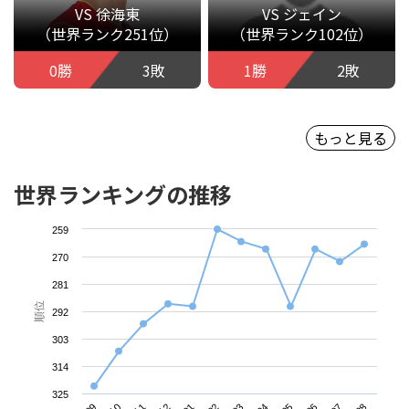
VS 徐海東
VS ジェイン
（世界ランク251位）
（世界ランク102位）
0勝
3敗
1勝
2敗
もっと見る
世界ランキングの推移
259
270
281
順位
292
303
314
325