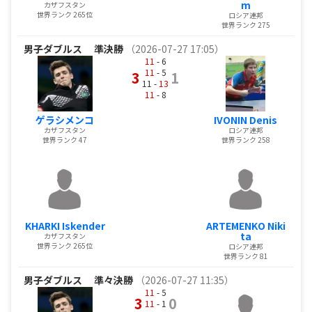
m
カザフスタン
世界ランク 265位
ロシア連邦
世界ランク 275
男子ダブルス
準決勝
（2026-07-27 17:05）
11
- 6
11
- 5
3
1
11 -
13
11
- 8
ゲラシメンコ
IVONIN Denis
カザフスタン
ロシア連邦
世界ランク 47
世界ランク 258
KHARKI Iskender
ARTEMENKO Niki
ta
カザフスタン
世界ランク 265位
ロシア連邦
世界ランク 81
男子ダブルス
準々決勝
（2026-07-27 11:35）
11
- 5
3
0
11
- 1