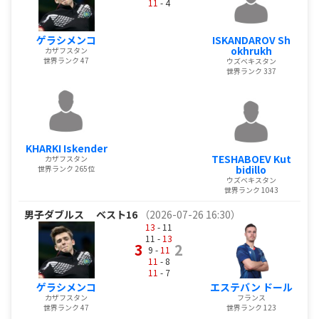
11
- 4
ゲラシメンコ
ISKANDAROV Sh
okhrukh
カザフスタン
世界ランク 47
ウズベキスタン
世界ランク 337
KHARKI Iskender
TESHABOEV Kut
カザフスタン
bidillo
世界ランク 265位
ウズベキスタン
世界ランク 1043
男子ダブルス
ベスト16
（2026-07-26 16:30）
13
- 11
11 -
13
3
2
9 -
11
11
- 8
11
- 7
ゲラシメンコ
エステバン ドール
カザフスタン
フランス
世界ランク 47
世界ランク 123