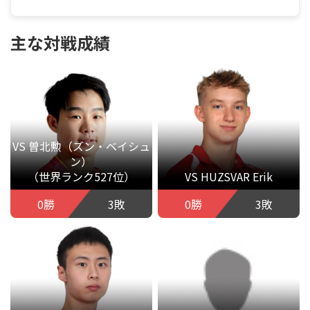
主な対戦成績
VS 曽北勲（ズン・ベイシュ
ン）
（世界ランク527位）
VS HUZSVAR Erik
0勝
3敗
0勝
3敗