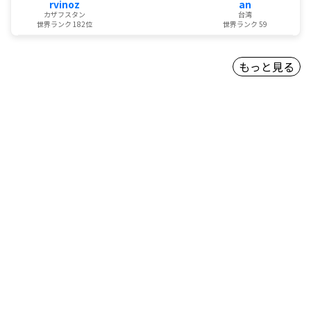
rvinoz
an
カザフスタン
台湾
世界ランク 182位
世界ランク 59
もっと見る