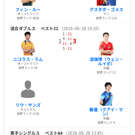
フィン・ルー
グスタボ・ゴメス
オーストラリア
チリ
世界ランク 48位
世界ランク 124
混合ダブルス
ベスト32
（2026-06-28 19:10）
1 -
11
9 -
11
1
3
11
- 6
5 -
11
ニコラス・ラム
温瑞博（ウェン・
ルイボ）
オーストラリア
世界ランク 44
中国
世界ランク 12
リウ・ヤンズ
蒯曼（クアイ・マ
ポルトガル
ン）
世界ランク 31位
中国
世界ランク 4
男子シングルス
ベスト64
（2026-06-28 13:45）