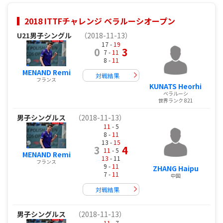
2018 ITTFチャレンジ ベラルーシオープン
U21男子シングル
（2018-11-13）
17 -
19
0
3
7 -
11
8 -
11
MENAND Remi
対戦結果
フランス
KUNATS Heorhi
ベラルーシ
世界ランク 821
男子シングルス
（2018-11-13）
11
- 5
8 -
11
13 -
15
3
4
11
- 5
MENAND Remi
13
- 11
フランス
9 -
11
ZHANG Haipu
7 -
11
中国
対戦結果
男子シングルス
（2018-11-13）
11
- 7