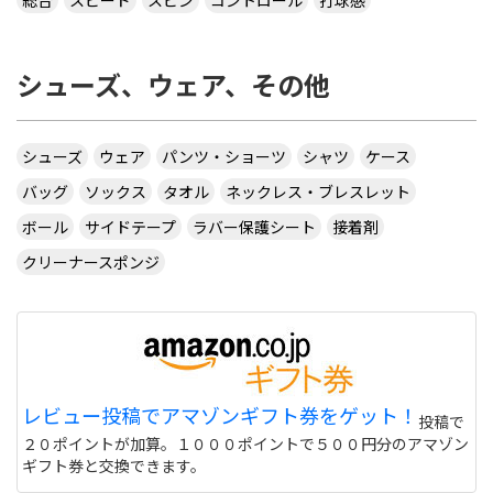
総合
スピード
スピン
コントロール
打球感
出来ますが、サーブからはできません 。 もしかし
たら、課金したラケットでしかでき無いのですか？
シューズ、ウェア、その他
カテ違いですが・・ 攻略サイトには スピンは相手
のコートに球があるときに自分のラケット付近をダ
ブルタップ！する と書いてありますのでやっぱり
ダブルタップではないでしょうか・・・
シューズ
ウェア
パンツ・ショーツ
シャツ
ケース
サイトを見る
バッグ
ソックス
タオル
ネックレス・ブレスレット
ボール
サイドテープ
ラバー保護シート
接着剤
クリーナースポンジ
CUSTOM TABLE TENNIS というサイトでラバーを
購入したいのですが
http://www.customtabletennis.co.uk/ですが この
サイトは日本からでも購入できますか？ また個人
情報は英語で入力する必要があるのでしょうか？
偽物うってるとこもあるので 海外のサイトって注意
レビュー投稿でアマゾンギフト券をゲット！
投稿で
しないと危ない 個人輸入とかしてオクで偽物うって
２０ポイントが加算。１０００ポイントで５００円分のアマゾン
る人もいるけど
サイトを見る
ギフト券と交換できます。