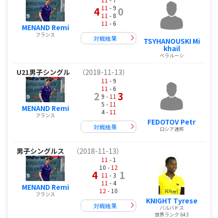
11
- 9
4
0
11
- 8
11
- 6
MENAND Remi
フランス
対戦結果
TSYHANOUSKI Mi
khail
ベラルーシ
U21男子シングル
（2018-11-13）
11
- 9
11
- 6
2
3
9 -
11
5 -
11
MENAND Remi
4 -
11
フランス
FEDOTOV Petr
対戦結果
ロシア連邦
男子シングルス
（2018-11-13）
11
- 1
10 -
12
4
1
11
- 3
11
- 4
MENAND Remi
12
- 10
フランス
KNIGHT Tyrese
対戦結果
バルバドス
世界ランク 643