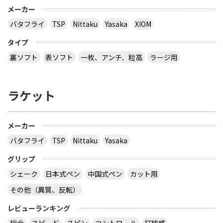
メーカー
バタフライ
TSP
Nittaku
Yasaka
XIOM
３月２８日～島根県で行われた全国中学選抜卓球大
タイプ
会で販売されていた 背面に「loved table
裏ソフト
表ソフト
一枚、アンチ、粒高
ラージ用
tennis~」と書かれたデザインTシャツ どこで購入
できるか、ご存じないですか？
ラケット
多分大会Ｔシャツでしょう。 どこでも売ってないの
では？ その会場でしか買えませんので、 最後の方
はサイズごとに売り切れになるので、 欲しい場合は
午前中に購入した方が良いでしょう。 県大会より上
メーカー
の大会になるとこの様な商品が売られていますの
バタフライ
TSP
Nittaku
Yasaka
で、出られなくても見に行くといいと思います。
サイトを見る
グリップ
シェーク
日本式ペン
中国式ペン
カット用
その他（異質、反転）
virtual table tennisというアプリについてです。
サーブから回転(カーブなど)をかけるのってどうや
レビューランキング
ってやるんですか？ 相手のきたボールに対してなら