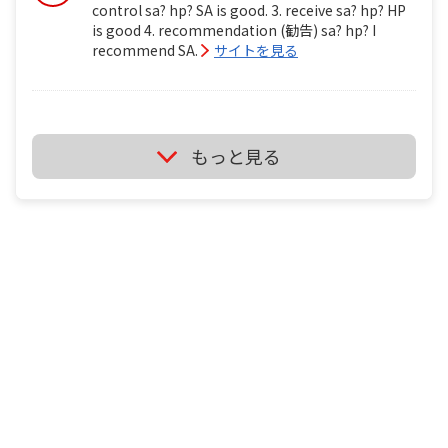
control sa? hp? SA is good. 3. receive sa? hp? HP
is good 4. recommendation (勧告) sa? hp? I
recommend SA.
サイトを見る
ミズノ ブースターsa vs ミズノ ブースターhp i'm
もっと見る
backhand player. i'm wheelchair table tennis
player . tt1 ミズノ ブースターsa vs ミズノ ブースタ
ーhp 1. speed(power) good sa? hp? 2. control sa?
hp? 3. receive sa? hp? 4. recommendation (勧告)
sa? hp?
It's depend on just your feeling if you use it.
サイトを見る
卓球のラケットに２枚合板なんてあるの？ ITTF の
卓球ルールには 2 THE LAWS OF TABLE TENNIS
http://www.ittf.com/ittf_handbook/2014/2014_EN_
2.4.2 At least 85% of the blade by thickness shall