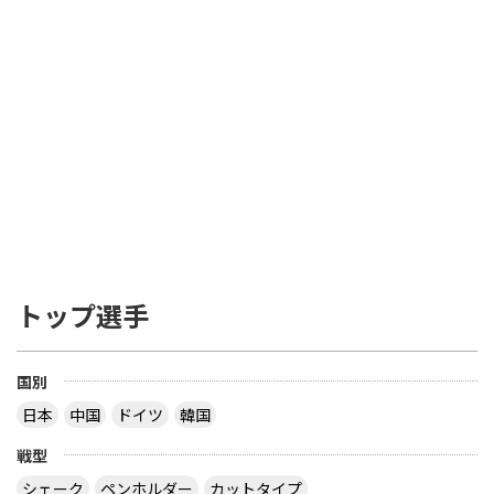
be of natural wood; an adhesive layer within the
blade may be reinforced with fibrous material
such as carbon fibre, glass fibre or compressed
paper, but shall not be thicker than 7.5% of the
total thickness or 0.35mm, whichever is the
smaller. 少なくとも、ブレード（ボールを打つ、平
らな部分）の厚さで 85% は天然木材でなくてはな
らない。ブレードの接着層はカーボンファイバー、
グラスファイバー あるいは 圧縮紙などの線維状物
質（線維材）で補強しても構わないが、全体の厚さ
の7.5% あるいは 0.35mm いずれも超えてはならな
い ――――――――――――――――――――――――― を読み、疑問だったのは 「２つある文のう
ち、２つ目は不要じゃない？」 ってことでした ブ
トップ選手
レードの厚さで 85% は天然木材でなくてはならな
い とすると、接着層の厚さは ３枚合板で 15 / 2 ＝
7.5% 以下 ５枚合板で 15 / 4 ＝ 3.75% 以下 ７枚合
板で 15 / 6 ＝ 2.5% 以下 になるので、わざわざ書く
国別
こともないだろう？ ということです でも、2枚合板
日本
中国
ドイツ
韓国
なら接着層 15% もありえますね 【質問】 （１）卓
球のラケットに２枚合板なんてあるの？ （２）ペン
戦型
ラケットで フォア面に近い所に 厚い接着層を入れ
る想定をしたのでしょうか？
シェーク
ペンホルダー
カットタイプ