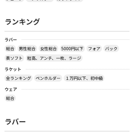
なぜ全ての接着層が同じ厚みであるという前提にな
っているのでしょう。 接着層の１つだけが極端に厚
ランキング
いケースもあり得ますよ。 ２枚合板、昔にあったセ
ンターカーボンっていうラケットは、カーボンが１
枚だけで板の枚数が偶数だったと思います。２枚合
ラバー
板だったか、４枚合板だったかは忘れましたが。
サイトを見る
総合
男性総合
女性総合
5000円以下
フォア
バック
表ソフト
粒高、アンチ、一枚、ラージ
ラケット
卓球の通販サイトについて教えて下さい。
全ランキング
ペンホルダー
１万円以下、初中級
http://table-tennis.ocnk.net/ こちらでユニフォー
ムのレプリカ買おうと思っています。 ちなみに、買
ウェア
おうと思っているのは Li-Ning リーニン 中国代表ユ
ニフォーム 黒 9209 上下 Li-Ning リーニン 中国代表
総合
ユニフォーム 赤 AAYE245 上着のみ です。 このサイ
トは安心できますか？ このサイト使ったことある
方、どうだったか教えて下さい。
ラバー
とりあえず安いの代引きにすれば？？？？
サイトを見る