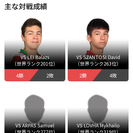
主な対戦成績
VS LEI Balazs
VS SZANTOSI David
（世界ランク201位）
（世界ランク263位）
4勝
2敗
2勝
4敗
VS ARPAS Samuel
VS LOVHA Mykhailo
（世界ランク277位）
（世界ランク319位）