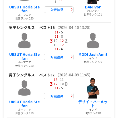
6 -
11
URSUT Horia Ste
BAN Ivor
対戦結果
fan
クロアチア
世界ランク 101
ルーマニア
世界ランク 250
男子シングルス
ベスト16
（2026-04-10 13:20）
11
- 5
11
- 8
3
2
10 -
12
10 -
12
11
- 6
URSUT Horia Ste
MODI Jash Amit
対戦結果
fan
インド
世界ランク 279
ルーマニア
世界ランク 250
男子シングルス
ベスト32
（2026-04-09 11:45）
13
- 11
3
0
12
- 10
11
- 5
対戦結果
URSUT Horia Ste
デサイ・ハーメッ
fan
ト
ルーマニア
インド
世界ランク 250
世界ランク 84