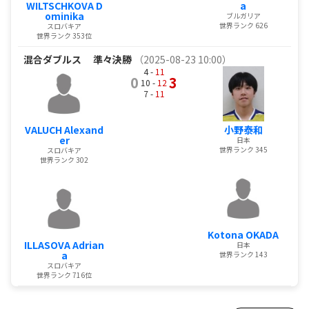
WILTSCHKOVA D
a
ominika
ブルガリア
世界ランク 626
スロバキア
世界ランク 353位
混合ダブルス
準々決勝
（2025-08-23 10:00）
4 -
11
0
3
10 -
12
7 -
11
VALUCH Alexand
小野泰和
er
日本
世界ランク 345
スロバキア
世界ランク 302
Kotona OKADA
ILLASOVA Adrian
日本
a
世界ランク 143
スロバキア
世界ランク 716位