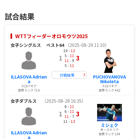
試合結果
WTTフィーダーオロモウツ2025
女子シングルス
ベスト64
（2025-08-29 11:10）
10 -
12
5 -
11
1
3
11
- 9
5 -
11
対戦結果
ILLASOVA Adrian
PUCHOVANOVA
a
Nikoleta
スロバキア
スロバキア
世界ランク 716
世界ランク 462
女子ダブルス
（2025-08-28 16:35）
6 -
11
6 -
11
1
3
11
- 7
11 -
13
ミシェク
オーストリア
ILLASOVA Adrian
世界ランク 194
a