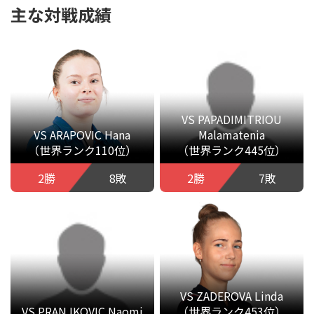
主な対戦成績
VS PAPADIMITRIOU
VS ARAPOVIC Hana
Malamatenia
（世界ランク110位）
（世界ランク445位）
2勝
8敗
2勝
7敗
VS ZADEROVA Linda
VS PRANJKOVIC Naomi
（世界ランク453位）