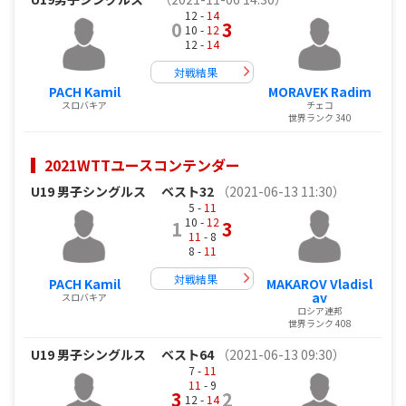
12 -
14
0
3
10 -
12
12 -
14
対戦結果
PACH Kamil
MORAVEK Radim
スロバキア
チェコ
世界ランク 340
2021WTTユースコンテンダー
U19 男子シングルス
ベスト32
（2021-06-13 11:30）
5 -
11
10 -
12
1
3
11
- 8
8 -
11
対戦結果
PACH Kamil
MAKAROV Vladisl
av
スロバキア
ロシア連邦
世界ランク 408
U19 男子シングルス
ベスト64
（2021-06-13 09:30）
7 -
11
11
- 9
3
2
12 -
14