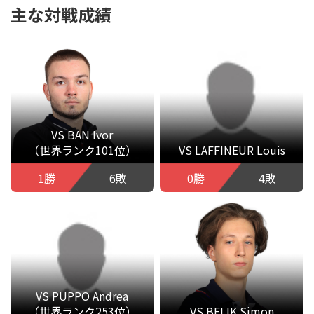
主な対戦成績
VS BAN Ivor
（世界ランク101位）
VS LAFFINEUR Louis
1勝
6敗
0勝
4敗
VS PUPPO Andrea
（世界ランク253位）
VS BELIK Simon