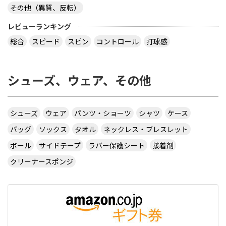
その他（異質、反転）
virtual table tennisというアプリについてです。
サーブから回転(カーブなど)をかけるのってどうや
レビューランキング
ってやるんですか？ 相手のきたボールに対してなら
総合
スピード
スピン
コントロール
打球感
出来ますが、サーブからはできません 。 もしかし
たら、課金したラケットでしかでき無いのですか？
シューズ、ウェア、その他
カテ違いですが・・ 攻略サイトには スピンは相手
のコートに球があるときに自分のラケット付近をダ
ブルタップ！する と書いてありますのでやっぱり
ダブルタップではないでしょうか・・・
シューズ
ウェア
パンツ・ショーツ
シャツ
ケース
サイトを見る
バッグ
ソックス
タオル
ネックレス・ブレスレット
ボール
サイドテープ
ラバー保護シート
接着剤
クリーナースポンジ
CUSTOM TABLE TENNIS というサイトでラバーを
購入したいのですが
http://www.customtabletennis.co.uk/ですが この
サイトは日本からでも購入できますか？ また個人
情報は英語で入力する必要があるのでしょうか？
偽物うってるとこもあるので 海外のサイトって注意