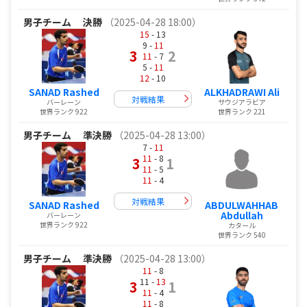
男子チーム
決勝
（2025-04-28 18:00）
15
- 13
9 -
11
3
2
11
- 7
5 -
11
12
- 10
SANAD Rashed
ALKHADRAWI Ali
対戦結果
バーレーン
サウジアラビア
世界ランク 922
世界ランク 221
男子チーム
準決勝
（2025-04-28 13:00）
7 -
11
11
- 8
3
1
11
- 5
11
- 4
対戦結果
SANAD Rashed
ABDULWAHHAB
Abdullah
バーレーン
世界ランク 922
カタール
世界ランク 540
男子チーム
準決勝
（2025-04-28 13:00）
11
- 8
11 -
13
3
1
11
- 4
11
- 8