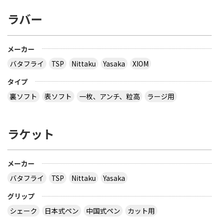
方、どうだったか教えて下さい。
ラバー
とりあえず安いの代引きにすれば？？？？
サイトを見る
メーカー
バタフライ
TSP
Nittaku
Yasaka
XIOM
３月２８日～島根県で行われた全国中学選抜卓球大
タイプ
会で販売されていた 背面に「loved table
裏ソフト
表ソフト
一枚、アンチ、粒高
ラージ用
tennis~」と書かれたデザインTシャツ どこで購入
できるか、ご存じないですか？
ラケット
多分大会Ｔシャツでしょう。 どこでも売ってないの
では？ その会場でしか買えませんので、 最後の方
はサイズごとに売り切れになるので、 欲しい場合は
午前中に購入した方が良いでしょう。 県大会より上
メーカー
の大会になるとこの様な商品が売られていますの
バタフライ
TSP
Nittaku
Yasaka
で、出られなくても見に行くといいと思います。
サイトを見る
グリップ
シェーク
日本式ペン
中国式ペン
カット用