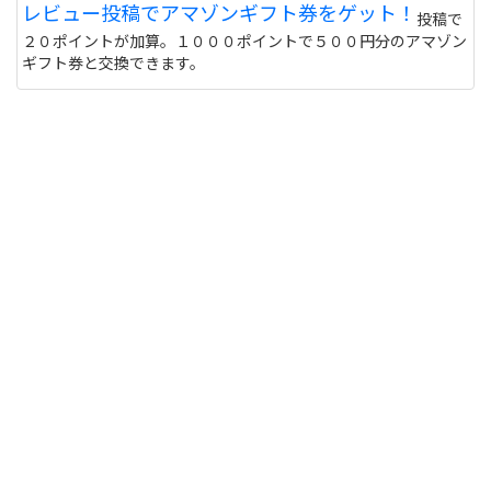
レビュー投稿でアマゾンギフト券をゲット！
投稿で
しないと危ない 個人輸入とかしてオクで偽物うって
２０ポイントが加算。１０００ポイントで５００円分のアマゾン
る人もいるけど
サイトを見る
ギフト券と交換できます。
このユニフォーム着て練習に行くと周りの反応はど
うなりますか？ また、買う価値ありますか？
http://table-tennis.ocnk.net/product/7
黒色はあなたには似合わないと思います。(意味深
サイトを見る