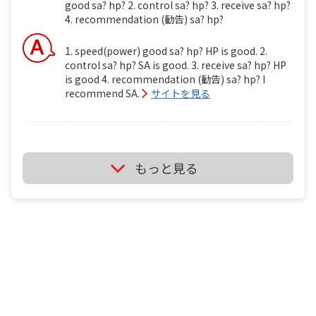
good sa? hp? 2. control sa? hp? 3. receive sa? hp?
4. recommendation (勧告) sa? hp?
1. speed(power) good sa? hp? HP is good. 2.
control sa? hp? SA is good. 3. receive sa? hp? HP
is good 4. recommendation (勧告) sa? hp? I
recommend SA.
サイトを見る
ミズノ ブースターsa vs ミズノ ブースターhp i'm
もっと見る
backhand player. i'm wheelchair table tennis
player . tt1 ミズノ ブースターsa vs ミズノ ブースタ
ーhp 1. speed(power) good sa? hp? 2. control sa?
hp? 3. receive sa? hp? 4. recommendation (勧告)
sa? hp?
It's depend on just your feeling if you use it.
サイトを見る