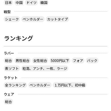
日本
中国
ドイツ
韓国
なら接着層 15% もありえますね 【質問】 （１）卓
球のラケットに２枚合板なんてあるの？ （２）ペン
戦型
ラケットで フォア面に近い所に 厚い接着層を入れ
る想定をしたのでしょうか？
シェーク
ペンホルダー
カットタイプ
なぜ全ての接着層が同じ厚みであるという前提にな
っているのでしょう。 接着層の１つだけが極端に厚
ランキング
いケースもあり得ますよ。 ２枚合板、昔にあったセ
ンターカーボンっていうラケットは、カーボンが１
枚だけで板の枚数が偶数だったと思います。２枚合
ラバー
板だったか、４枚合板だったかは忘れましたが。
サイトを見る
総合
男性総合
女性総合
5000円以下
フォア
バック
表ソフト
粒高、アンチ、一枚、ラージ
ラケット
卓球の通販サイトについて教えて下さい。
全ランキング
ペンホルダー
１万円以下、初中級
http://table-tennis.ocnk.net/ こちらでユニフォー
ムのレプリカ買おうと思っています。 ちなみに、買
ウェア
おうと思っているのは Li-Ning リーニン 中国代表ユ
ニフォーム 黒 9209 上下 Li-Ning リーニン 中国代表
総合
ユニフォーム 赤 AAYE245 上着のみ です。 このサイ
トは安心できますか？ このサイト使ったことある