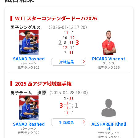
WTTスターコンテンダードーハ2026
男子シングルス
（2026-01-13 17:20）
11
- 9
10 -
12
2
3
8 -
11
12
- 10
7 -
11
SANAD Rashed
PICARD Vincent
対戦結果
バーレーン
フランス
世界ランク 922
世界ランク 136
2025 西アジア地域選手権
男子チーム
決勝
（2025-04-28 18:00）
9 -
11
11
- 8
3
1
11
- 5
11
- 8
対戦結果
SANAD Rashed
ALSHAREIF Khali
d
バーレーン
世界ランク 922
サウジアラビア
世界ランク 542