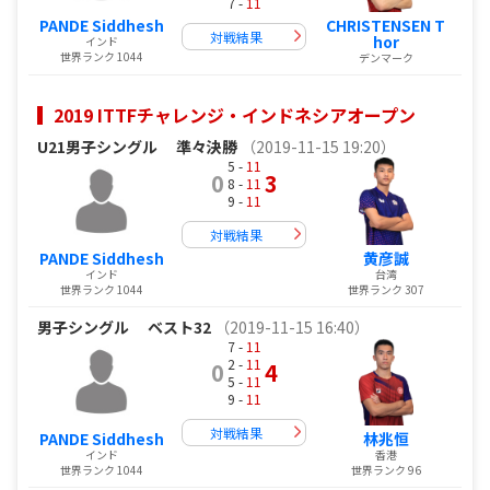
7 -
11
PANDE Siddhesh
CHRISTENSEN T
対戦結果
hor
インド
世界ランク 1044
デンマーク
2019 ITTFチャレンジ・インドネシアオープン
U21男子シングル
準々決勝
（2019-11-15 19:20）
5 -
11
0
3
8 -
11
9 -
11
対戦結果
PANDE Siddhesh
黄彦誠
インド
台湾
世界ランク 1044
世界ランク 307
男子シングル
ベスト32
（2019-11-15 16:40）
7 -
11
2 -
11
0
4
5 -
11
9 -
11
対戦結果
PANDE Siddhesh
林兆恒
インド
香港
世界ランク 1044
世界ランク 96