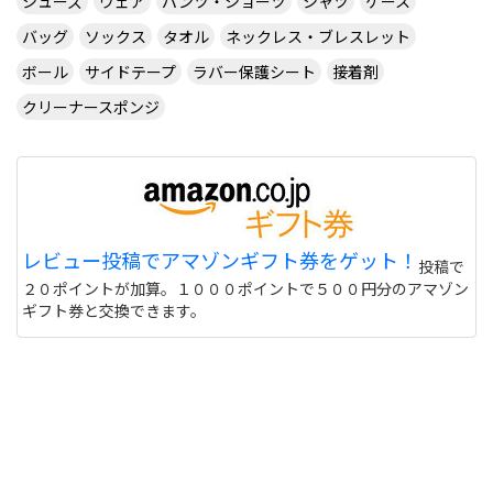
シューズ
ウェア
パンツ・ショーツ
シャツ
ケース
サイトを見る
バッグ
ソックス
タオル
ネックレス・ブレスレット
ボール
サイドテープ
ラバー保護シート
接着剤
クリーナースポンジ
CUSTOM TABLE TENNIS というサイトでラバーを
購入したいのですが
http://www.customtabletennis.co.uk/ですが この
サイトは日本からでも購入できますか？ また個人
情報は英語で入力する必要があるのでしょうか？
偽物うってるとこもあるので 海外のサイトって注意
レビュー投稿でアマゾンギフト券をゲット！
投稿で
しないと危ない 個人輸入とかしてオクで偽物うって
２０ポイントが加算。１０００ポイントで５００円分のアマゾン
る人もいるけど
サイトを見る
ギフト券と交換できます。
このユニフォーム着て練習に行くと周りの反応はど
うなりますか？ また、買う価値ありますか？
http://table-tennis.ocnk.net/product/7
黒色はあなたには似合わないと思います。(意味深