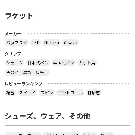
できるか、ご存じないですか？
ラケット
多分大会Ｔシャツでしょう。 どこでも売ってないの
では？ その会場でしか買えませんので、 最後の方
はサイズごとに売り切れになるので、 欲しい場合は
午前中に購入した方が良いでしょう。 県大会より上
メーカー
の大会になるとこの様な商品が売られていますの
バタフライ
TSP
Nittaku
Yasaka
で、出られなくても見に行くといいと思います。
サイトを見る
グリップ
シェーク
日本式ペン
中国式ペン
カット用
その他（異質、反転）
virtual table tennisというアプリについてです。
サーブから回転(カーブなど)をかけるのってどうや
レビューランキング
ってやるんですか？ 相手のきたボールに対してなら
総合
スピード
スピン
コントロール
打球感
出来ますが、サーブからはできません 。 もしかし
たら、課金したラケットでしかでき無いのですか？
シューズ、ウェア、その他
カテ違いですが・・ 攻略サイトには スピンは相手
のコートに球があるときに自分のラケット付近をダ
ブルタップ！する と書いてありますのでやっぱり
ダブルタップではないでしょうか・・・