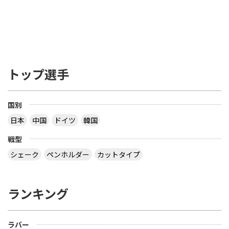
らない。ブレードの接着層はカーボンファイバー、
グラスファイバー あるいは 圧縮紙などの線維状物
質（線維材）で補強しても構わないが、全体の厚さ
の7.5% あるいは 0.35mm いずれも超えてはならな
い ――――――――――――――――――――――――― を読み、疑問だったのは 「２つある文のう
ち、２つ目は不要じゃない？」 ってことでした ブ
トップ選手
レードの厚さで 85% は天然木材でなくてはならな
い とすると、接着層の厚さは ３枚合板で 15 / 2 ＝
7.5% 以下 ５枚合板で 15 / 4 ＝ 3.75% 以下 ７枚合
板で 15 / 6 ＝ 2.5% 以下 になるので、わざわざ書く
国別
こともないだろう？ ということです でも、2枚合板
日本
中国
ドイツ
韓国
なら接着層 15% もありえますね 【質問】 （１）卓
球のラケットに２枚合板なんてあるの？ （２）ペン
戦型
ラケットで フォア面に近い所に 厚い接着層を入れ
る想定をしたのでしょうか？
シェーク
ペンホルダー
カットタイプ
なぜ全ての接着層が同じ厚みであるという前提にな
っているのでしょう。 接着層の１つだけが極端に厚
ランキング
いケースもあり得ますよ。 ２枚合板、昔にあったセ
ンターカーボンっていうラケットは、カーボンが１
枚だけで板の枚数が偶数だったと思います。２枚合
ラバー
板だったか、４枚合板だったかは忘れましたが。