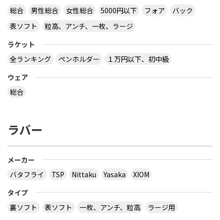
サイトを見る
総合
男性総合
女性総合
5000円以下
フォア
バック
表ソフト
粒高、アンチ、一枚、ラージ
ラケット
卓球の通販サイトについて教えて下さい。
全ランキング
ペンホルダー
１万円以下、初中級
http://table-tennis.ocnk.net/ こちらでユニフォー
ムのレプリカ買おうと思っています。 ちなみに、買
ウェア
おうと思っているのは Li-Ning リーニン 中国代表ユ
ニフォーム 黒 9209 上下 Li-Ning リーニン 中国代表
総合
ユニフォーム 赤 AAYE245 上着のみ です。 このサイ
トは安心できますか？ このサイト使ったことある
方、どうだったか教えて下さい。
ラバー
とりあえず安いの代引きにすれば？？？？
サイトを見る
メーカー
バタフライ
TSP
Nittaku
Yasaka
XIOM
３月２８日～島根県で行われた全国中学選抜卓球大
タイプ
会で販売されていた 背面に「loved table
裏ソフト
表ソフト
一枚、アンチ、粒高
ラージ用
tennis~」と書かれたデザインTシャツ どこで購入