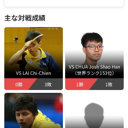
主な対戦成績
VS CHUA Josh Shao Han
VS LAI Chi-Chien
（世界ランク153位）
0勝
3敗
1勝
1敗