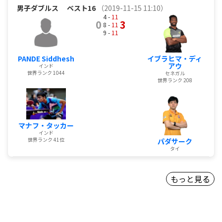
男子ダブルス
ベスト16
（2019-11-15 11:10）
4 -
11
0
3
8 -
11
9 -
11
PANDE Siddhesh
イブラヒマ・ディ
アウ
インド
世界ランク 1044
セネガル
世界ランク 208
マナフ・タッカー
インド
世界ランク 41位
パダサーク
タイ
もっと見る