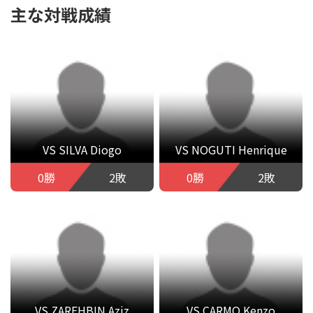
主な対戦成績
VS SILVA Diogo
VS NOGUTI Henrique
0勝
2敗
0勝
2敗
VS ZAREHBIN Aziz
VS CARMO Kenzo