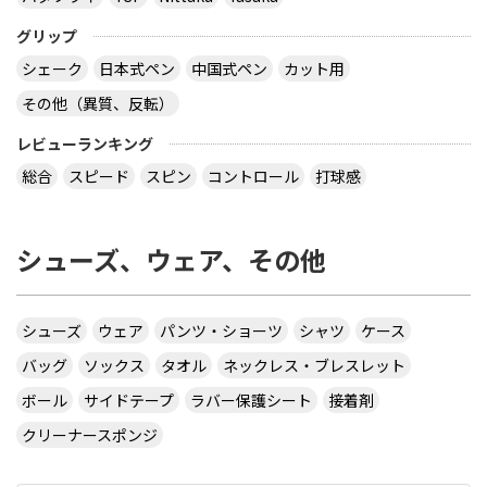
で、出られなくても見に行くといいと思います。
サイトを見る
グリップ
シェーク
日本式ペン
中国式ペン
カット用
その他（異質、反転）
virtual table tennisというアプリについてです。
サーブから回転(カーブなど)をかけるのってどうや
レビューランキング
ってやるんですか？ 相手のきたボールに対してなら
総合
スピード
スピン
コントロール
打球感
出来ますが、サーブからはできません 。 もしかし
たら、課金したラケットでしかでき無いのですか？
シューズ、ウェア、その他
カテ違いですが・・ 攻略サイトには スピンは相手
のコートに球があるときに自分のラケット付近をダ
ブルタップ！する と書いてありますのでやっぱり
ダブルタップではないでしょうか・・・
シューズ
ウェア
パンツ・ショーツ
シャツ
ケース
サイトを見る
バッグ
ソックス
タオル
ネックレス・ブレスレット
ボール
サイドテープ
ラバー保護シート
接着剤
クリーナースポンジ
CUSTOM TABLE TENNIS というサイトでラバーを
購入したいのですが
http://www.customtabletennis.co.uk/ですが この