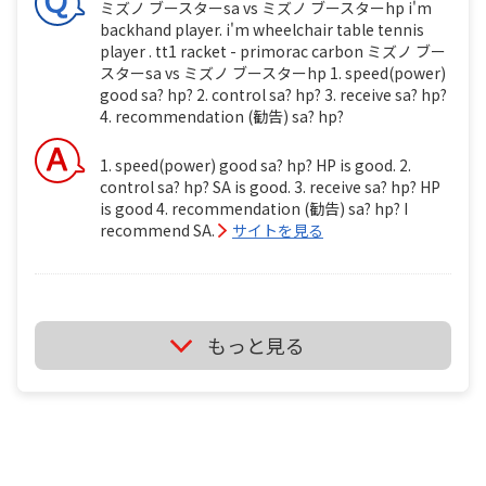
ミズノ ブースターsa vs ミズノ ブースターhp i'm
backhand player. i'm wheelchair table tennis
player . tt1 racket - primorac carbon ミズノ ブー
スターsa vs ミズノ ブースターhp 1. speed(power)
good sa? hp? 2. control sa? hp? 3. receive sa? hp?
4. recommendation (勧告) sa? hp?
1. speed(power) good sa? hp? HP is good. 2.
control sa? hp? SA is good. 3. receive sa? hp? HP
is good 4. recommendation (勧告) sa? hp? I
recommend SA.
サイトを見る
ミズノ ブースターsa vs ミズノ ブースターhp i'm
もっと見る
backhand player. i'm wheelchair table tennis
player . tt1 ミズノ ブースターsa vs ミズノ ブースタ
ーhp 1. speed(power) good sa? hp? 2. control sa?
hp? 3. receive sa? hp? 4. recommendation (勧告)
sa? hp?
It's depend on just your feeling if you use it.