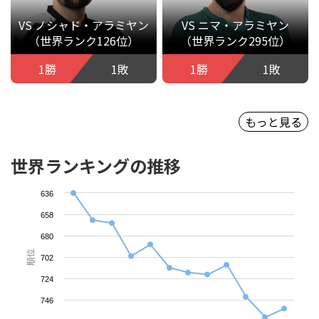
VS ノシャド・アラミヤン
VS ニマ・アラミヤン
（世界ランク126位）
（世界ランク295位）
1勝
1敗
1勝
1敗
もっと見る
世界ランキングの推移
636
658
680
順位
702
724
746