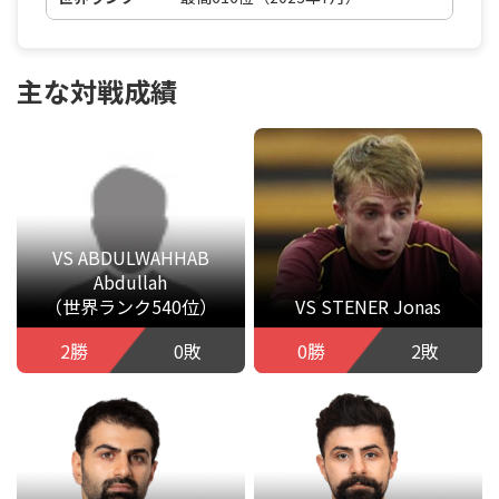
主な対戦成績
VS ABDULWAHHAB
Abdullah
（世界ランク540位）
VS STENER Jonas
2勝
0敗
0勝
2敗