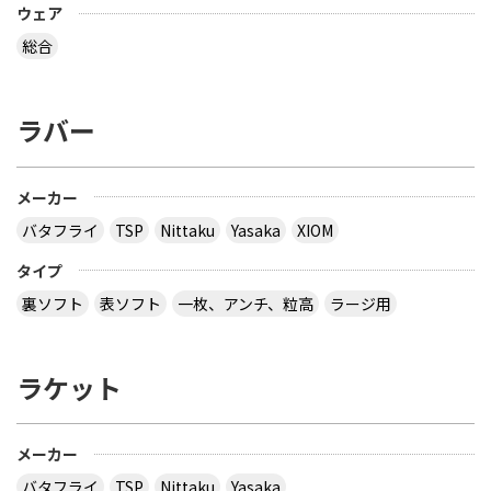
ウェア
おうと思っているのは Li-Ning リーニン 中国代表ユ
ニフォーム 黒 9209 上下 Li-Ning リーニン 中国代表
総合
ユニフォーム 赤 AAYE245 上着のみ です。 このサイ
トは安心できますか？ このサイト使ったことある
方、どうだったか教えて下さい。
ラバー
とりあえず安いの代引きにすれば？？？？
サイトを見る
メーカー
バタフライ
TSP
Nittaku
Yasaka
XIOM
３月２８日～島根県で行われた全国中学選抜卓球大
タイプ
会で販売されていた 背面に「loved table
裏ソフト
表ソフト
一枚、アンチ、粒高
ラージ用
tennis~」と書かれたデザインTシャツ どこで購入
できるか、ご存じないですか？
ラケット
多分大会Ｔシャツでしょう。 どこでも売ってないの
では？ その会場でしか買えませんので、 最後の方
はサイズごとに売り切れになるので、 欲しい場合は
午前中に購入した方が良いでしょう。 県大会より上
メーカー
の大会になるとこの様な商品が売られていますの
バタフライ
TSP
Nittaku
Yasaka