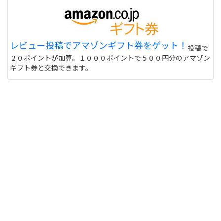
サイトは日本からでも購入できますか？ また個人
情報は英語で入力する必要があるのでしょうか？
偽物うってるとこもあるので 海外のサイトって注意
レビュー投稿でアマゾンギフト券をゲット！
投稿で
しないと危ない 個人輸入とかしてオクで偽物うって
２０ポイントが加算。１０００ポイントで５００円分のアマゾン
る人もいるけど
サイトを見る
ギフト券と交換できます。
このユニフォーム着て練習に行くと周りの反応はど
うなりますか？ また、買う価値ありますか？
http://table-tennis.ocnk.net/product/7
黒色はあなたには似合わないと思います。(意味深
サイトを見る