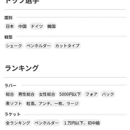
い とすると、接着層の厚さは ３枚合板で 15 / 2 ＝
7.5% 以下 ５枚合板で 15 / 4 ＝ 3.75% 以下 ７枚合
板で 15 / 6 ＝ 2.5% 以下 になるので、わざわざ書く
国別
こともないだろう？ ということです でも、2枚合板
日本
中国
ドイツ
韓国
なら接着層 15% もありえますね 【質問】 （１）卓
球のラケットに２枚合板なんてあるの？ （２）ペン
戦型
ラケットで フォア面に近い所に 厚い接着層を入れ
る想定をしたのでしょうか？
シェーク
ペンホルダー
カットタイプ
なぜ全ての接着層が同じ厚みであるという前提にな
っているのでしょう。 接着層の１つだけが極端に厚
ランキング
いケースもあり得ますよ。 ２枚合板、昔にあったセ
ンターカーボンっていうラケットは、カーボンが１
枚だけで板の枚数が偶数だったと思います。２枚合
ラバー
板だったか、４枚合板だったかは忘れましたが。
サイトを見る
総合
男性総合
女性総合
5000円以下
フォア
バック
表ソフト
粒高、アンチ、一枚、ラージ
ラケット
卓球の通販サイトについて教えて下さい。
全ランキング
ペンホルダー
１万円以下、初中級
http://table-tennis.ocnk.net/ こちらでユニフォー
ムのレプリカ買おうと思っています。 ちなみに、買