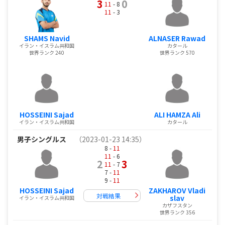
3
0
11
- 8
11
- 3
SHAMS Navid
ALNASER Rawad
イラン・イスラム共和国
カタール
世界ランク 240
世界ランク 570
HOSSEINI Sajad
ALI HAMZA Ali
イラン・イスラム共和国
カタール
男子シングルス
（2023-01-23 14:35）
8 -
11
11
- 6
2
3
11
- 7
7 -
11
9 -
11
HOSSEINI Sajad
ZAKHAROV Vladi
対戦結果
slav
イラン・イスラム共和国
カザフスタン
世界ランク 356