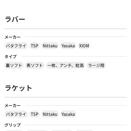
ユニフォーム 赤 AAYE245 上着のみ です。 このサイ
トは安心できますか？ このサイト使ったことある
方、どうだったか教えて下さい。
ラバー
とりあえず安いの代引きにすれば？？？？
サイトを見る
メーカー
バタフライ
TSP
Nittaku
Yasaka
XIOM
３月２８日～島根県で行われた全国中学選抜卓球大
タイプ
会で販売されていた 背面に「loved table
裏ソフト
表ソフト
一枚、アンチ、粒高
ラージ用
tennis~」と書かれたデザインTシャツ どこで購入
できるか、ご存じないですか？
ラケット
多分大会Ｔシャツでしょう。 どこでも売ってないの
では？ その会場でしか買えませんので、 最後の方
はサイズごとに売り切れになるので、 欲しい場合は
午前中に購入した方が良いでしょう。 県大会より上
メーカー
の大会になるとこの様な商品が売られていますの
バタフライ
TSP
Nittaku
Yasaka
で、出られなくても見に行くといいと思います。
サイトを見る
グリップ