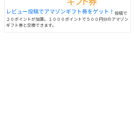
偽物うってるとこもあるので 海外のサイトって注意
レビュー投稿でアマゾンギフト券をゲット！
投稿で
しないと危ない 個人輸入とかしてオクで偽物うって
２０ポイントが加算。１０００ポイントで５００円分のアマゾン
る人もいるけど
サイトを見る
ギフト券と交換できます。
このユニフォーム着て練習に行くと周りの反応はど
うなりますか？ また、買う価値ありますか？
http://table-tennis.ocnk.net/product/7
黒色はあなたには似合わないと思います。(意味深
サイトを見る