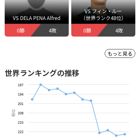
VS フィン・ルー
VS DELA PENA Alfred
（世界ランク48位）
0勝
4敗
0勝
4敗
もっと見る
世界ランキングの推移
187
194
201
順位
208
215
222