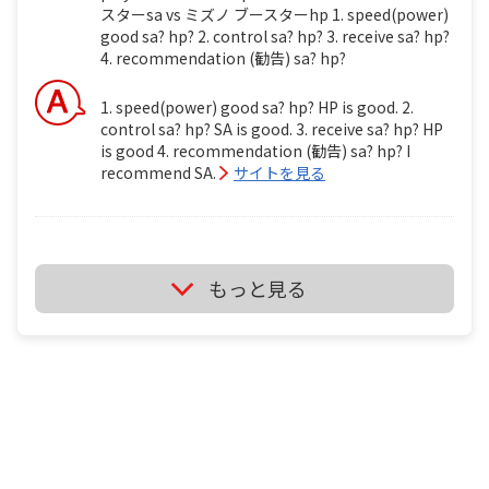
スターsa vs ミズノ ブースターhp 1. speed(power)
good sa? hp? 2. control sa? hp? 3. receive sa? hp?
4. recommendation (勧告) sa? hp?
1. speed(power) good sa? hp? HP is good. 2.
control sa? hp? SA is good. 3. receive sa? hp? HP
is good 4. recommendation (勧告) sa? hp? I
recommend SA.
サイトを見る
ミズノ ブースターsa vs ミズノ ブースターhp i'm
もっと見る
backhand player. i'm wheelchair table tennis
player . tt1 ミズノ ブースターsa vs ミズノ ブースタ
ーhp 1. speed(power) good sa? hp? 2. control sa?
hp? 3. receive sa? hp? 4. recommendation (勧告)
sa? hp?
It's depend on just your feeling if you use it.
サイトを見る