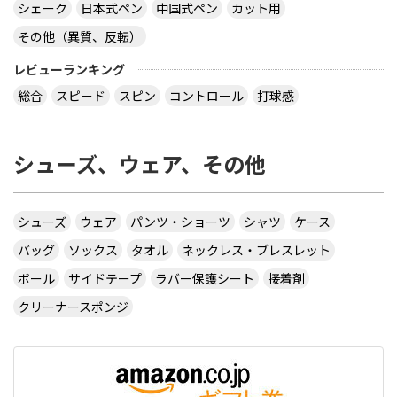
シェーク
日本式ペン
中国式ペン
カット用
その他（異質、反転）
virtual table tennisというアプリについてです。
サーブから回転(カーブなど)をかけるのってどうや
レビューランキング
ってやるんですか？ 相手のきたボールに対してなら
総合
スピード
スピン
コントロール
打球感
出来ますが、サーブからはできません 。 もしかし
たら、課金したラケットでしかでき無いのですか？
シューズ、ウェア、その他
カテ違いですが・・ 攻略サイトには スピンは相手
のコートに球があるときに自分のラケット付近をダ
ブルタップ！する と書いてありますのでやっぱり
ダブルタップではないでしょうか・・・
シューズ
ウェア
パンツ・ショーツ
シャツ
ケース
サイトを見る
バッグ
ソックス
タオル
ネックレス・ブレスレット
ボール
サイドテープ
ラバー保護シート
接着剤
クリーナースポンジ
CUSTOM TABLE TENNIS というサイトでラバーを
購入したいのですが
http://www.customtabletennis.co.uk/ですが この
サイトは日本からでも購入できますか？ また個人
情報は英語で入力する必要があるのでしょうか？