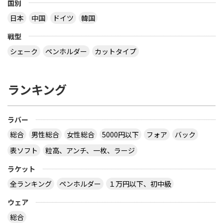
国別
こともないだろう？ ということです でも、2枚合板
日本
中国
ドイツ
韓国
なら接着層 15% もありえますね 【質問】 （１）卓
球のラケットに２枚合板なんてあるの？ （２）ペン
戦型
ラケットで フォア面に近い所に 厚い接着層を入れ
る想定をしたのでしょうか？
シェーク
ペンホルダー
カットタイプ
なぜ全ての接着層が同じ厚みであるという前提にな
っているのでしょう。 接着層の１つだけが極端に厚
ランキング
いケースもあり得ますよ。 ２枚合板、昔にあったセ
ンターカーボンっていうラケットは、カーボンが１
枚だけで板の枚数が偶数だったと思います。２枚合
ラバー
板だったか、４枚合板だったかは忘れましたが。
サイトを見る
総合
男性総合
女性総合
5000円以下
フォア
バック
表ソフト
粒高、アンチ、一枚、ラージ
ラケット
卓球の通販サイトについて教えて下さい。
全ランキング
ペンホルダー
１万円以下、初中級
http://table-tennis.ocnk.net/ こちらでユニフォー
ムのレプリカ買おうと思っています。 ちなみに、買
ウェア
おうと思っているのは Li-Ning リーニン 中国代表ユ
ニフォーム 黒 9209 上下 Li-Ning リーニン 中国代表
総合