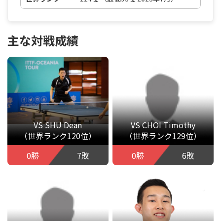
主な対戦成績
VS SHU Dean
VS CHOI Timothy
（世界ランク120位）
（世界ランク129位）
0勝
7敗
0勝
6敗