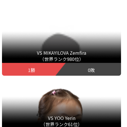
VS MIKAYILOVA Zemfira
（世界ランク980位）
1勝
0敗
VS YOO Yerin
（世界ランク61位）