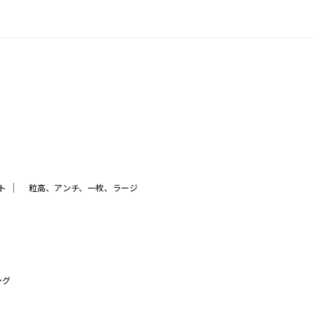
｜
ト
粒高、アンチ、一枚、ラージ
ング