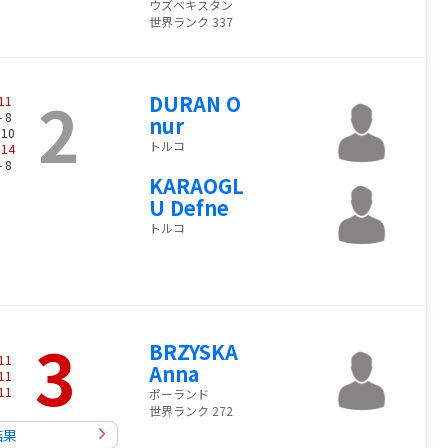
ウズベキスタン
世界ランク 337
2
DURAN O
11
- 8
nur
 10
トルコ
-
14
- 8
KARAOGL
U Defne
トルコ
3
BRZYSKA
11
Anna
11
11
ポーランド
世界ランク 272
結果