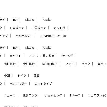
｜
｜
｜
ライ
TSP
Nittaku
Yasaka
｜
｜
｜
｜
ク
日本式ペン
中国式ペン
カット用
｜
｜
キング
ペンホルダー
１万円以下、初中級
｜
｜
｜
ライ
TSP
Nittaku
Yasaka
｜
｜
｜
｜
ト
表ソフト
アンチ、一枚、粒高
ラージ用
｜
｜
｜
｜
｜
｜
男性総合
女性総合
5000円以下
フォア
バック
表ソフ
｜
｜
｜
中国
ドイツ
韓国
｜
｜
ク
ペンホルダー
カットタイプ
｜
｜
｜
｜
｜
ニュース
世界ランク
ショッピング
Tリーグ
ウェアランキ