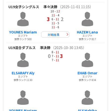
U19女子シングルス
準々決勝
（2025-11-01 11:15）
10 -
12
11
- 4
3
2
6 -
11
11
- 5
11
- 6
YOUNES Mariam
HAZEM Lana
対戦結果
エジプト
エジプト
世界ランク 500
世界ランク 817
U19混合ダブルス
準決勝
（2025-10-30 13:45）
8 -
11
0
3
7 -
11
7 -
11
ELSARAFY Aly
EHAB Omar
エジプト
エジプト
世界ランク 1130
世界ランク 834
YOUNES Mariam
ALY Habiba