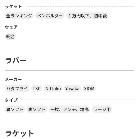
ラケット
卓球の通販サイトについて教えて下さい。
全ランキング
ペンホルダー
１万円以下、初中級
http://table-tennis.ocnk.net/ こちらでユニフォー
ムのレプリカ買おうと思っています。 ちなみに、買
ウェア
おうと思っているのは Li-Ning リーニン 中国代表ユ
ニフォーム 黒 9209 上下 Li-Ning リーニン 中国代表
総合
ユニフォーム 赤 AAYE245 上着のみ です。 このサイ
トは安心できますか？ このサイト使ったことある
方、どうだったか教えて下さい。
ラバー
とりあえず安いの代引きにすれば？？？？
サイトを見る
メーカー
バタフライ
TSP
Nittaku
Yasaka
XIOM
３月２８日～島根県で行われた全国中学選抜卓球大
タイプ
会で販売されていた 背面に「loved table
裏ソフト
表ソフト
一枚、アンチ、粒高
ラージ用
tennis~」と書かれたデザインTシャツ どこで購入
できるか、ご存じないですか？
ラケット
多分大会Ｔシャツでしょう。 どこでも売ってないの
では？ その会場でしか買えませんので、 最後の方