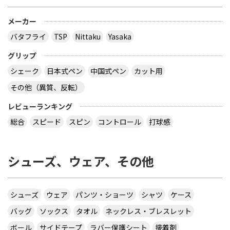
はサイズごとに売り切れになるので、 欲しい場合は
午前中に購入した方が良いでしょう。 県大会より上
メーカー
の大会になるとこの様な商品が売られていますの
バタフライ
TSP
Nittaku
Yasaka
で、出られなくても見に行くといいと思います。
サイトを見る
グリップ
シェーク
日本式ペン
中国式ペン
カット用
その他（異質、反転）
virtual table tennisというアプリについてです。
サーブから回転(カーブなど)をかけるのってどうや
レビューランキング
ってやるんですか？ 相手のきたボールに対してなら
総合
スピード
スピン
コントロール
打球感
出来ますが、サーブからはできません 。 もしかし
たら、課金したラケットでしかでき無いのですか？
シューズ、ウェア、その他
カテ違いですが・・ 攻略サイトには スピンは相手
のコートに球があるときに自分のラケット付近をダ
ブルタップ！する と書いてありますのでやっぱり
ダブルタップではないでしょうか・・・
シューズ
ウェア
パンツ・ショーツ
シャツ
ケース
サイトを見る
バッグ
ソックス
タオル
ネックレス・ブレスレット
ボール
サイドテープ
ラバー保護シート
接着剤