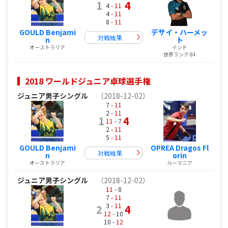
1
4
4 -
11
4 -
11
8 -
11
GOULD Benjami
デサイ・ハーメッ
対戦結果
n
ト
オーストラリア
インド
世界ランク 84
2018 ワールドジュニア卓球選手権
ジュニア男子シングル
（2018-12-02）
7 -
11
2 -
11
1
4
11
- 7
2 -
11
5 -
11
GOULD Benjami
OPREA Dragos Fl
対戦結果
n
orin
オーストラリア
ルーマニア
ジュニア男子シングル
（2018-12-02）
11
- 8
7 -
11
3 -
11
2
4
12
- 10
10 -
12