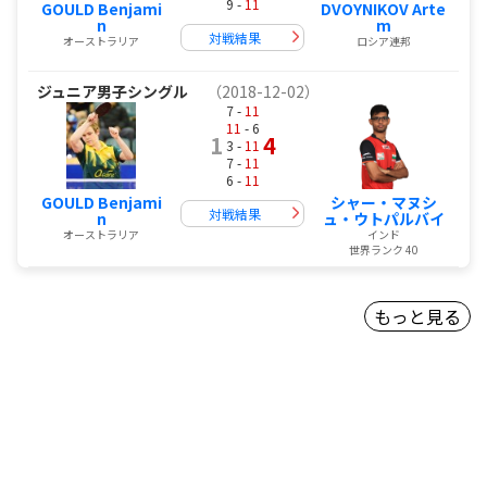
9 -
11
GOULD Benjami
DVOYNIKOV Arte
n
m
対戦結果
オーストラリア
ロシア連邦
ジュニア男子シングル
（2018-12-02）
7 -
11
11
- 6
1
4
3 -
11
7 -
11
6 -
11
GOULD Benjami
シャー・マヌシ
対戦結果
n
ュ・ウトパルバイ
オーストラリア
インド
世界ランク 40
もっと見る