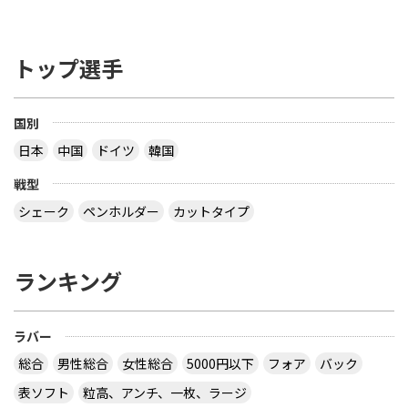
の7.5% あるいは 0.35mm いずれも超えてはならな
い ――――――――――――――――――――――――― を読み、疑問だったのは 「２つある文のう
ち、２つ目は不要じゃない？」 ってことでした ブ
トップ選手
レードの厚さで 85% は天然木材でなくてはならな
い とすると、接着層の厚さは ３枚合板で 15 / 2 ＝
7.5% 以下 ５枚合板で 15 / 4 ＝ 3.75% 以下 ７枚合
板で 15 / 6 ＝ 2.5% 以下 になるので、わざわざ書く
国別
こともないだろう？ ということです でも、2枚合板
日本
中国
ドイツ
韓国
なら接着層 15% もありえますね 【質問】 （１）卓
球のラケットに２枚合板なんてあるの？ （２）ペン
戦型
ラケットで フォア面に近い所に 厚い接着層を入れ
る想定をしたのでしょうか？
シェーク
ペンホルダー
カットタイプ
なぜ全ての接着層が同じ厚みであるという前提にな
っているのでしょう。 接着層の１つだけが極端に厚
ランキング
いケースもあり得ますよ。 ２枚合板、昔にあったセ
ンターカーボンっていうラケットは、カーボンが１
枚だけで板の枚数が偶数だったと思います。２枚合
ラバー
板だったか、４枚合板だったかは忘れましたが。
サイトを見る
総合
男性総合
女性総合
5000円以下
フォア
バック
表ソフト
粒高、アンチ、一枚、ラージ