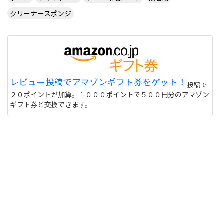
クリーナースポンジ
CUSTOM TABLE TENNIS というサイトでラバーを
購入したいのですが
http://www.customtabletennis.co.uk/ですが この
サイトは日本からでも購入できますか？ また個人
情報は英語で入力する必要があるのでしょうか？
偽物うってるとこもあるので 海外のサイトって注意
レビュー投稿でアマゾンギフト券をゲット！
投稿で
しないと危ない 個人輸入とかしてオクで偽物うって
２０ポイントが加算。１０００ポイントで５００円分のアマゾン
る人もいるけど
サイトを見る
ギフト券と交換できます。
このユニフォーム着て練習に行くと周りの反応はど
うなりますか？ また、買う価値ありますか？
http://table-tennis.ocnk.net/product/7
黒色はあなたには似合わないと思います。(意味深
サイトを見る