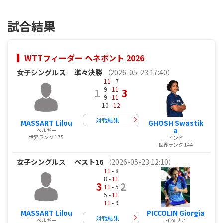
試合結果
WTTフィーダー ヘネボント 2026
女子シングルス
準々決勝
（2026-05-23 17:40）
11
- 7
9 -
11
1
3
9 -
11
10 -
12
対戦結果
MASSART Lilou
GHOSH Swastik
a
ベルギー
世界ランク 175
インド
世界ランク 144
女子シングルス
ベスト16
（2026-05-23 12:10）
11
- 8
8 -
11
3
2
11
- 5
5 -
11
11
- 9
MASSART Lilou
PICCOLIN Giorgia
対戦結果
ベルギー
イタリア