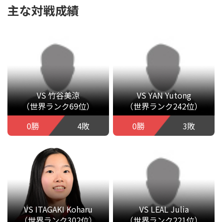
主な対戦成績
VS 竹谷美涼
VS YAN Yutong
（世界ランク69位）
（世界ランク242位）
0勝
4敗
0勝
3敗
VS ITAGAKI Koharu
VS LEAL Julia
（世界ランク302位）
（世界ランク221位）